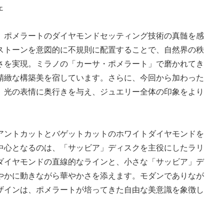
ェ
、ポメラートのダイヤモンドセッティング技術の真髄を感
ストーンを意図的に不規則に配置することで、自然界の秩
さを実現。ミラノの「カーサ・ポメラート」で磨かれてき
精緻な構築美を宿しています。さらに、今回から加わった
、光の表情に奥行きを与え、ジュエリー全体の印象をより
アントカットとバゲットカットのホワイトダイヤモンドを
中心となるのは、「サッビア」ディスクを主役にしたラリ
ダイヤモンドの直線的なラインと、小さな「サッビア」デ
やかに動きながら華やかさを添えます。モダンでありなが
ザインは、ポメラートが培ってきた自由な美意識を象徴し