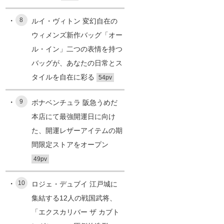
8
ルイ・ヴィトン 変幻自在の
ウィメンズ新作バッグ「オー
ル・イン」二つの表情を持つ
バッグが、あなたの日常とス
タイルを自在に彩る
54pv
9
ボナベンチュラ 阪急うめだ
本店にて最強開運日に向け
た、開運レザーアイテムの期
間限定ストアをオープン
49pv
10
ロジェ・デュブイ 江戸城に
集結する12人の戦国武将、
「エクスカリバー ザ カブト