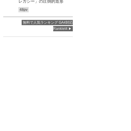
レガシー」の圧倒的造形
48pv
無料で人気ランキング GA4対応
Ranklet4