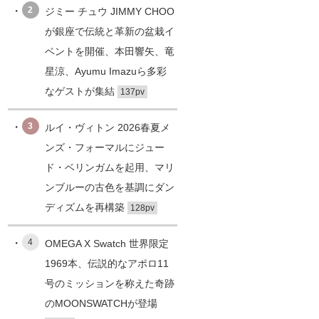
2
ジミー チュウ JIMMY CHOO
が銀座で伝統と革新の盆栽イ
ベントを開催、本田響矢、竜
星涼、Ayumu Imazuら多彩
なゲストが集結
137pv
3
ルイ・ヴィトン 2026春夏メ
ンズ・フォーマルにジュー
ド・ベリンガムを起用、マリ
ンブルーの古色を基調にダン
ディズムを再構築
128pv
4
OMEGA X Swatch 世界限定
1969本、伝説的なアポロ11
号のミッションを称えた奇跡
のMOONSWATCHが登場