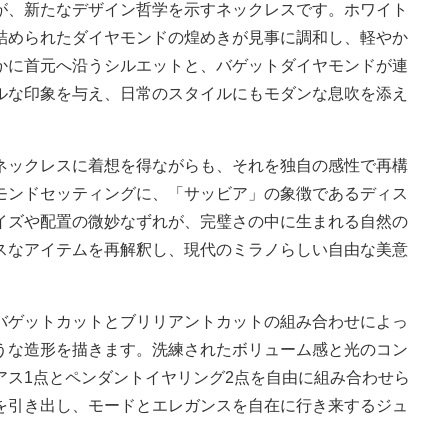
が、新たなデザイン哲学を示すネックレスです。ホワイト
詰められたダイヤモンドの煌めきが見事に調和し、軽やか
かに首元へ沿うシルエットと、バゲットダイヤモンドが連
ルな印象を与え、日常のスタイルにもモダンな息吹を添え
ネックレスに着想を得ながらも、それを独自の感性で再構
モンドセッティングに、「サッビア」の象徴であるディス
イズや配置の微妙なずれが、完璧さの中に生まれる自然の
スなアイテムを再解釈し、現代のミラノらしい自由な美意
バゲットカットとブリリアントカットの組み合わせによっ
うな造形を描きます。洗練されたボリューム感と光のコン
アス1点とペンダントイヤリング2点を自由に組み合わせら
を引き出し、モードとエレガンスを自在に行き来するジュ