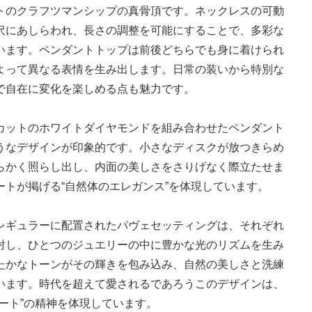
トのクラフツマンシップの真骨頂です。ネックレスの可動
沢にあしらわれ、長さの調整を可能にすることで、多彩な
います。ペンダントトップは前後どちらでも身に着けられ
よって異なる表情を生み出します。日常の装いから特別な
で自在に変化を楽しめる点も魅力です。
カットのホワイトダイヤモンドを組み合わせたペンダント
うなデザインが印象的です。小さなディスクが放つきらめ
らかく照らし出し、内面の美しさをさりげなく際立たせま
トが掲げる“自然体のエレガンス”を体現しています。
レギュラーに配置されたパヴェセッティングは、それぞれ
射し、ひとつのジュエリーの中に豊かな光のリズムを生み
たかなトーンがその輝きを包み込み、自然の美しさと洗練
います。時代を超えて愛されるであろうこのデザインは、
ート”の精神を体現しています。