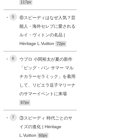
117pv
5
⑥スピーディはなぜ人気？芸
能人・海外セレブに愛される
ルイ・ヴィトンの名品 |
Héritage L.Vuitton
72pv
6
ウブロ 小関裕太が夏の新作
「ビッグ・バン サマー マル
チカラーセラミック」を着用
して、リビエラ逗子マリーナ
のサマーイベントに来場
67pv
7
③スピーディ 時代ごとのサ
イズの進化 | Héritage
L.Vuitton
60pv