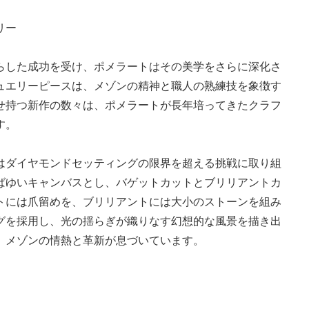
リー
らした成功を受け、ポメラートはその美学をさらに深化さ
ュエリーピースは、メゾンの精神と職人の熟練技を象徴す
せ持つ新作の数々は、ポメラートが長年培ってきたクラフ
す。
はダイヤモンドセッティングの限界を超える挑戦に取り組
ばゆいキャンバスとし、バゲットカットとブリリアントカ
トには爪留めを、ブリリアントには大小のストーンを組み
グを採用し、光の揺らぎが織りなす幻想的な風景を描き出
、メゾンの情熱と革新が息づいています。