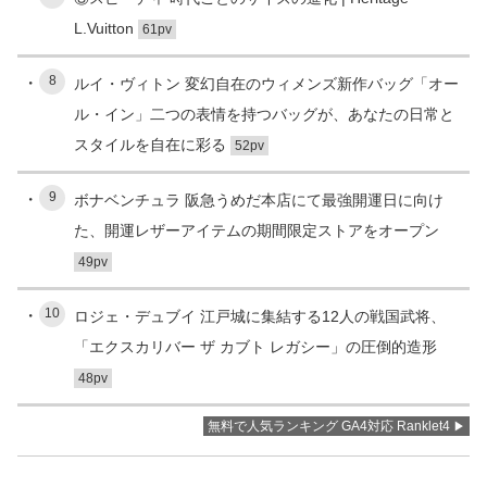
L.Vuitton
61pv
8
ルイ・ヴィトン 変幻自在のウィメンズ新作バッグ「オー
ル・イン」二つの表情を持つバッグが、あなたの日常と
スタイルを自在に彩る
52pv
9
ボナベンチュラ 阪急うめだ本店にて最強開運日に向け
た、開運レザーアイテムの期間限定ストアをオープン
49pv
10
ロジェ・デュブイ 江戸城に集結する12人の戦国武将、
「エクスカリバー ザ カブト レガシー」の圧倒的造形
48pv
無料で人気ランキング GA4対応 Ranklet4