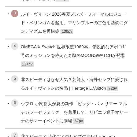
3
ルイ・ヴィトン 2026春夏メンズ・フォーマルにジュー
ド・ベリンガムを起用、マリンブルーの古色を基調にダ
ンディズムを再構築
130pv
4
OMEGA X Swatch 世界限定1969本、伝説的なアポロ11
号のミッションを称えた奇跡のMOONSWATCHが登場
117pv
5
⑥スピーディはなぜ人気？芸能人・海外セレブに愛され
るルイ・ヴィトンの名品 | Héritage L.Vuitton
72pv
6
ウブロ 小関裕太が夏の新作「ビッグ・バン サマー マル
チカラーセラミック」を着用して、リビエラ逗子マリー
ナのサマーイベントに来場
67pv
7
③スピーディ 時代ごとのサイズの進化 | Héritage