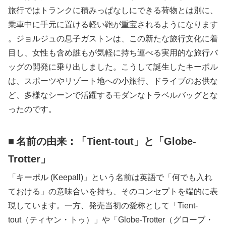
旅行ではトランクに積みっぱなしにできる荷物とは別に、
乗車中に手元に置ける軽い鞄が重宝されるようになります​
。ジョルジュの息子ガストンは、この新たな旅行文化に着
目し、女性も含め誰もが気軽に持ち運べる実用的な旅行バ
ッグの開発に乗り出しました。こうして誕生したキーポル
は、スポーツやリゾート地への小旅行、ドライブのお供な
ど、多様なシーンで活躍するモダンなトラベルバッグとな
ったのです。
名前の由来：「
Tient-tout
」と「
Globe-
Trotter
」
「キーポル
(Keepall)
」という名前は英語で「何でも入れ
ておける」の意味合いを持ち、そのコンセプトを端的に表
現しています。一方、発売当初の愛称として「
Tient-
tout
（ティヤン・トゥ）」や「
Globe-Trotter
（グローブ・