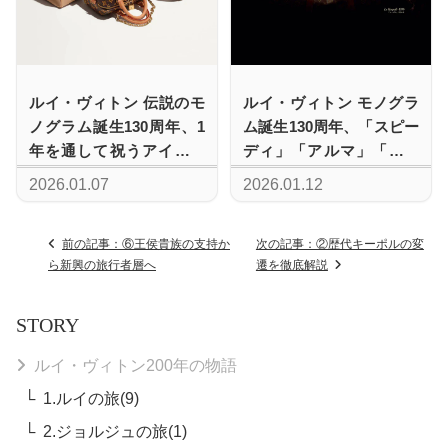
ルイ・ヴィトン 伝説のモ
ルイ・ヴィトン モノグラ
ノグラム誕生130周年、1
ム誕生130周年、「スピー
年を通して祝うアイコン
ディ」「アルマ」「キー
バッグとアニバーサリー
ポル」を主役にした記念
2026.01.07
2026.01.12
コレクションの全貌
キャンペーンビジュアル
を発表
前の記事：⑥王侯貴族の支持か
次の記事：②歴代キーポルの変
ら新興の旅行者層へ
遷を徹底解説
STORY
ルイ・ヴィトン200年の物語
1.ルイの旅(9)
2.ジョルジュの旅(1)