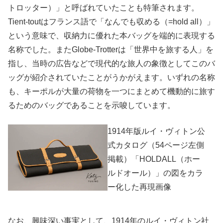
トロッター）」と呼ばれていたことも特筆されます。
Tient-tout
はフランス語で「なんでも収める（
=hold all
）」
という意味で、収納力に優れた本バッグを端的に表現する
名称でした。また
Globe-Trotter
は「世界中を旅する人」を
指し、当時の広告などで現代的な旅人の象徴としてこのバ
ッグが紹介されていたことがうかがえます。いずれの名称
も、キーポルが大量の荷物を一つにまとめて機動的に旅す
るためのバッグであることを示唆しています。
1914年版ルイ・ヴィトン公
式カタログ（54ページ左側
掲載）「HOLDALL（ホー
ルドオール）」の図をカラ
ー化した再現画像
なお、興味深い事実として、1914年のルイ・ヴィトン社