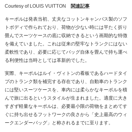
Courtesy of LOUIS VUITTON
関連記事
キーポルは発表当初、丈夫なコットンキャンバス製のソフ
トボディで作られており、荷物が少ない時には平たく折り
畳んでスーツケースの底に収納できるという画期的な特徴
を備えていました。これは従来の堅牢なトランクにはない
柔軟性であり、必要に応じてバッグ自体を畳んで持ち運べ
る利便性は当時としては革新的でした。
実際、キーポルはルイ・ヴィトンの看板であるハードタイ
プのトランク類を補完する存在であり、自動車のトランク
には堅いスーツケースを、車内には柔らかなキーポルを積
んで旅に出るというスタイルが生まれました。
適度
に大き
すぎず軽量なキーポルは、必要最小限の荷物をまとめてす
ぐに持ち出せるフットワークの良さから「史上最高のウィ
ークエンダーバッグ」と称されるまでに至ります。