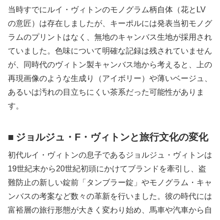
当時すでにルイ・ヴィトンのモノグラム柄自体（花とLV
の意匠）は存在しましたが、キーポルには発表当初モノグ
ラムのプリントはなく、無地のキャンバス生地が採用され
ていました。色味について明確な記録は残されていません
が、同時代のヴィトン製キャンバス地から考えると、上の
再現画像のような生成り（アイボリー）や薄いベージュ、
あるいは汚れの目立ちにくい茶系だった可能性がありま
す。
ジョルジュ・F・ヴィトンと旅行文化の変化
初代ルイ・ヴィトンの息子であるジョルジュ・ヴィトンは
19
世紀末から
20
世紀初頭にかけてブランドを牽引し、盗
難防止の新しい錠前「
タンブラー錠」
やモノグラム・キャ
ンバスの考案など数々の革新を行いました。彼の時代には
富裕層の旅行形態が大きく変わり始め、馬車や汽車から自