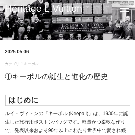
Héritage L.Vuitton
2025.05.06
カテゴリ: 1.キーポル
①キーポルの誕生と進化の歴史
はじめに
ルイ・ヴィトンの「キーポル
(Keepall)
」は、
1930
年に誕
生した旅行用ボストンバッグです。軽量かつ柔軟な作り
で、発表以来およそ
90
年以上にわたり世界中で愛され続