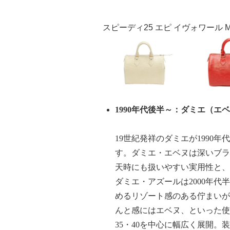
スピーディ25 エピ イヴォワール M5923
1990
年代後半～：ダミエ（エベ
19
世紀発祥のダミエが
1990
年代
す。ダミエ・エベヌは深いブラ
天時にも扱いやすい実用性と、
ダミエ・アズールは
2000
年代半
めるリゾート感のある佇まいが
んと感にはエベヌ、といった使
35
・
40
を中心に幅広く展開。装