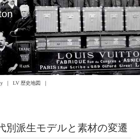
ton
dy
LV 歴史地図
年代別派生モデルと素材の変遷