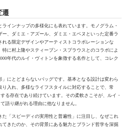
変遷
とラインナップの多様化にも表れています。モノグラム・
ザー、ダミエ・アズール、ダミエ・エベヌといった定番ラ
される限定デザインやアーティストコラボレーションな
。特に村上隆やスティーブン・スプラウスとのコラボによ
000
年代のルイ・ヴィトンを象徴する名作として、コレク
形」にとどまらないバッグです。基本となる設計は変わら
取り入れ、多様なライフスタイルに対応することで、常
トする存在であり続けています。その柔軟さこそが、ルイ・
して語り継がれる理由に他なりません。
きた「スピーディの実用性と普遍性」に注目し、なぜこれ
れてきたのか、その背景にある魅力とブランド哲学を深掘