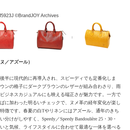
ス
J ©BrandJOY Archives
ヌ／アズール）
後半に現代的に再導入され、スピーディでも定番化しま
ウンの格子にダークブラウンのレザーが組み合わさり、雨
ビジネスカジュアルにも映える端正さが魅力です。一方で
ばに加わった明るいチェックで、ヌメ革の経年変化が楽し
特徴です。春夏の白
T
やリネンにはアズール、通年のきち
い分けがしやすく、
Speedy
／
Speedy Bandoulière 25
・
30
・
いと気候、ライフスタイルに合わせて最適な一体を選べる