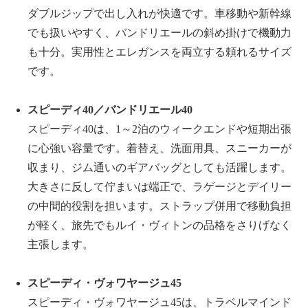
ダブルジップで出し入れが快適です。車移動や新幹線
でも扱いやすく、バンドリエールの斜め掛けで機動力
も十分。実用性とエレガンスを両立する頼れるサイズ
です。
スピーディ
40
／バンドリエール
40
スピーディ
40
は、
1
～
2
泊のウィークエンドや短期出張
に心強い容量です。着替え、洗面用具、スニーカーが
収まり、ジム通いのギアバッグとしても活躍します。
大きさに反して佇まいは端正で、ラゲージとデイリー
の中間的役割を担います。ストラップ併用で移動負担
が軽く、旅先でもルイ・ヴィトンの品格をさりげなく
主張します。
スピーディ・ヴォワヤージュ
45
スピーディ・ヴォワヤージュ
45
は、トラベルマインド