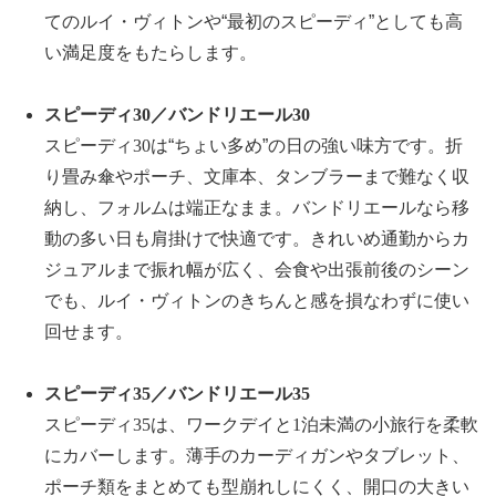
てのルイ・ヴィトンや“最初のスピーディ”としても高
い満足度をもたらします。
スピーディ
30
／バンドリエール
30
スピーディ
30
は“ちょい多め”の日の強い味方です。折
り畳み傘やポーチ、文庫本、タンブラーまで難なく収
納し、フォルムは端正なまま。バンドリエールなら移
動の多い日も肩掛けで快適です。きれいめ通勤からカ
ジュアルまで振れ幅が広く、会食や出張前後のシーン
でも、ルイ・ヴィトンのきちんと感を損なわずに使い
回せます。
スピーディ
35
／バンドリエール
35
スピーディ
35
は、ワークデイと
1
泊未満の小旅行を柔軟
にカバーします。薄手のカーディガンやタブレット、
ポーチ類をまとめても型崩れしにくく、開口の大きい