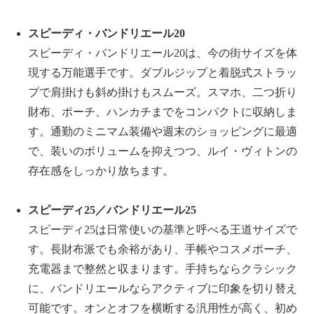
スピーディ・バンドリエール
20
スピーディ・バンドリエール
20
は、今の街サイズを体
現する万能選手です。ダブルジップと着脱式ストラッ
プで肩掛けも斜め掛けもスムーズ。スマホ、二つ折り
財布、ポーチ、ハンカチまでをコンパクトに収納しま
す。通勤のミニマム装備や週末のショッピングに最適
で、装いのボリュームを抑えつつ、ルイ・ヴィトンの
存在感をしっかり放ちます。
スピーディ
25
／バンドリエール
25
スピーディ
25
は日常使いの基準と呼べる王道サイズで
す。長財布派でも余裕があり、手帳やコスメポーチ、
充電器まで整然と収まります。手持ちならクラシック
に、バンドリエールならアクティブに印象を切り替え
可能です。オンとオフを横断する汎用性が高く、初め