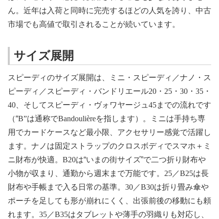
ん。近年は入荷と同時に完売するほどの人気を誇り、中古
市場でも高値で取引されることが続いています。
サイズ展開
スピーディのサイズ展開は、ミニ・スピーディ／ナノ・ス
ピーディ／スピーディ・バンドリエール
20
・
25
・
30
・
35
・
40
、そしてスピーディ・ヴォワヤージュ
45
までの流れです
（“
B”
は通称で
Bandoulière
を指します）。ミニは手持ち専
用でカードケースなど最小限、アクセサリー感覚で活躍し
ます。ナノは固定ストラップのクロスボディでスマホ＋ミ
ニ財布が快適。
B20
は“いまの街サイズ”で二つ折り財布や
小物が収まり、通勤から週末まで万能です。
25
／
B25
は長
財布や手帳まで入る日常の基準。
30
／
B30
は折り畳み傘や
ポーチを足しても形が崩れにくく、出張前後の移動にも頼
れます。
35
／
B35
はタブレットや薄手の羽織りも対応し、