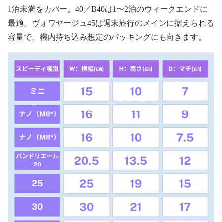
1
泊未満をカバー。
40
／
B40
は
1
〜
2
泊のウィークエンドに
最適。ヴォワヤージュ
45
は週末旅行のメインに据えられる
容量で、機内持ち込み想定のパッキングにも向きます。