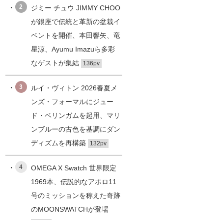
2
ジミー チュウ JIMMY CHOO
が銀座で伝統と革新の盆栽イ
ベントを開催、本田響矢、竜
星涼、Ayumu Imazuら多彩
なゲストが集結
136pv
3
ルイ・ヴィトン 2026春夏メ
ンズ・フォーマルにジュー
ド・ベリンガムを起用、マリ
ンブルーの古色を基調にダン
ディズムを再構築
132pv
4
OMEGA X Swatch 世界限定
1969本、伝説的なアポロ11
号のミッションを称えた奇跡
のMOONSWATCHが登場