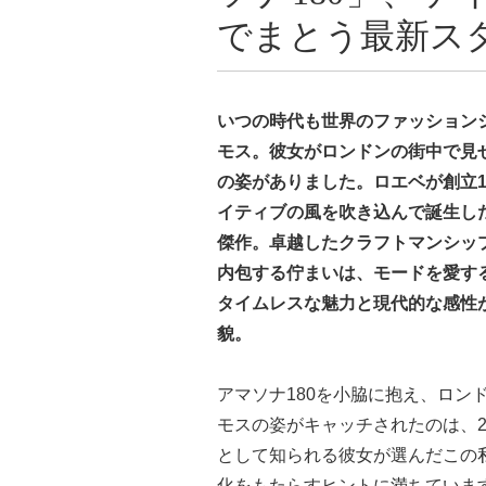
でまとう最新ス
いつの時代も世界のファッション
モス。彼女がロンドンの街中で見せ
の姿がありました。ロエベが創立1
イティブの風を吹き込んで誕生し
傑作。卓越したクラフトマンシッ
内包する佇まいは、モードを愛す
タイムレスな魅力と現代的な感性
貌。
アマソナ180を小脇に抱え、ロン
モスの姿がキャッチされたのは、2
として知られる彼女が選んだこの
化をもたらすヒントに満ちていま