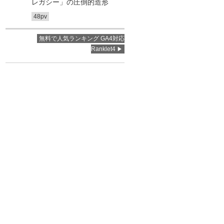
レガシー」の圧倒的造形
48pv
無料で人気ランキング GA4対応
Ranklet4