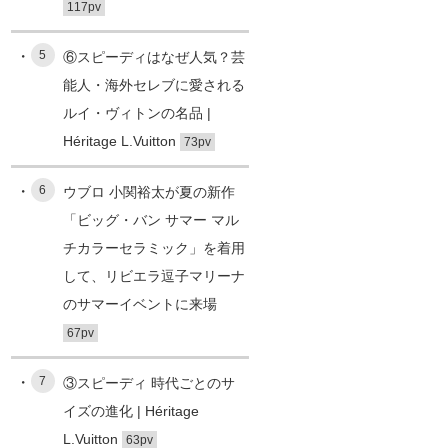
117pv
5
⑥スピーディはなぜ人気？芸
能人・海外セレブに愛される
ルイ・ヴィトンの名品 |
Héritage L.Vuitton
73pv
6
ウブロ 小関裕太が夏の新作
「ビッグ・バン サマー マル
チカラーセラミック」を着用
して、リビエラ逗子マリーナ
のサマーイベントに来場
67pv
7
③スピーディ 時代ごとのサ
イズの進化 | Héritage
L.Vuitton
63pv