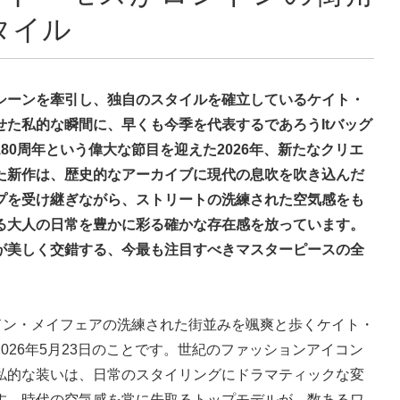
タイル
シーンを牽引し、独自のスタイルを確立しているケイト・
た私的な瞬間に、早くも今季を代表するであろうItバッグ
80周年という偉大な節目を迎えた2026年、新たなクリエ
た新作は、歴史的なアーカイブに現代の息吹を吹き込んだ
プを受け継ぎながら、ストリートの洗練された空気感をも
る大人の日常を豊かに彩る確かな存在感を放っています。
が美しく交錯する、今最も注目すべきマスターピースの全
ドン・メイフェアの洗練された街並みを颯爽と歩くケイト・
026年5月23日のことです。世紀のファッションアイコン
私的な装いは、日常のスタイリングにドラマティックな変
す。時代の空気感を常に先取るトップモデルが、数あるワ