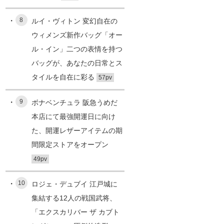
8
ルイ・ヴィトン 変幻自在の
ウィメンズ新作バッグ「オー
ル・イン」二つの表情を持つ
バッグが、あなたの日常とス
タイルを自在に彩る
57pv
9
ボナベンチュラ 阪急うめだ
本店にて最強開運日に向け
た、開運レザーアイテムの期
間限定ストアをオープン
49pv
10
ロジェ・デュブイ 江戸城に
集結する12人の戦国武将、
「エクスカリバー ザ カブト