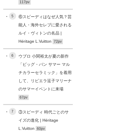
117pv
5
⑥スピーディはなぜ人気？芸
能人・海外セレブに愛される
ルイ・ヴィトンの名品 |
Héritage L.Vuitton
72pv
6
ウブロ 小関裕太が夏の新作
「ビッグ・バン サマー マル
チカラーセラミック」を着用
して、リビエラ逗子マリーナ
のサマーイベントに来場
67pv
7
③スピーディ 時代ごとのサ
イズの進化 | Héritage
L.Vuitton
60pv