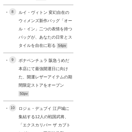
8
ルイ・ヴィトン 変幻自在の
ウィメンズ新作バッグ「オー
ル・イン」二つの表情を持つ
バッグが、あなたの日常とス
タイルを自在に彩る
54pv
9
ボナベンチュラ 阪急うめだ
本店にて最強開運日に向け
た、開運レザーアイテムの期
間限定ストアをオープン
50pv
10
ロジェ・デュブイ 江戸城に
集結する12人の戦国武将、
「エクスカリバー ザ カブト