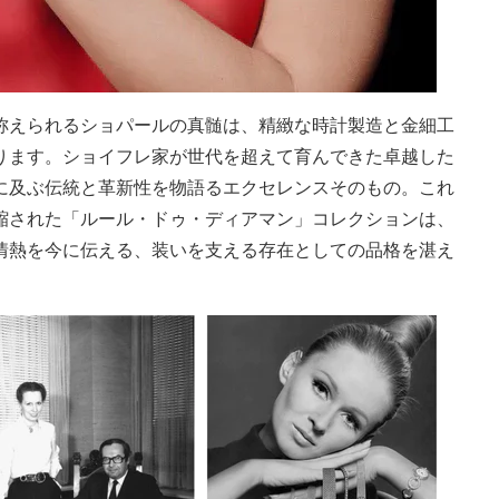
称えられるショパールの真髄は、精緻な時計製造と金細工
ります。ショイフレ家が世代を超えて育んできた卓越した
に及ぶ伝統と革新性を物語るエクセレンスそのもの。これ
縮された「ルール・ドゥ・ディアマン」コレクションは、
情熱を今に伝える、装いを支える存在としての品格を湛え