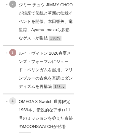
2
ジミー チュウ JIMMY CHOO
が銀座で伝統と革新の盆栽イ
ベントを開催、本田響矢、竜
星涼、Ayumu Imazuら多彩
なゲストが集結
138pv
3
ルイ・ヴィトン 2026春夏メ
ンズ・フォーマルにジュー
ド・ベリンガムを起用、マリ
ンブルーの古色を基調にダン
ディズムを再構築
128pv
4
OMEGA X Swatch 世界限定
1969本、伝説的なアポロ11
号のミッションを称えた奇跡
のMOONSWATCHが登場