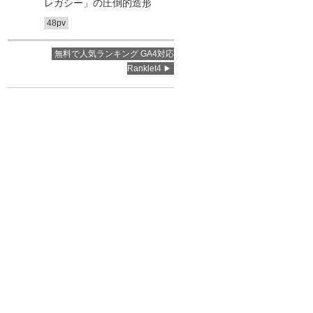
レガシー」の圧倒的造形
48pv
無料で人気ランキング GA4対応
Ranklet4