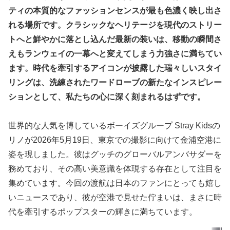
ティの本質的なファッションセンスが最も色濃く映し出さ
れる場所です。クラシックなヘリテージを現代のストリー
トへと鮮やかに落とし込んだ最新の装いは、移動の瞬間さ
えもランウェイの一幕へと変えてしまう力強さに満ちてい
ます。時代を牽引するアイコンが披露した瑞々しいスタイ
リングは、洗練されたワードローブの新たなインスピレー
ションとして、私たちの心に深く刻まれるはずです。
世界的な人気を博しているボーイズグループ Stray Kidsの
リノが2026年5月19日、東京での撮影に向けて金浦空港に
姿を現しました。彼はグッチのグローバルアンバサダーを
務めており、その高い美意識を体現する存在として注目を
集めています。今回の渡航は日本のファンにとっても嬉し
いニュースであり、彼が空港で見せた佇まいは、まさに時
代を牽引するポップスターの輝きに満ちています。