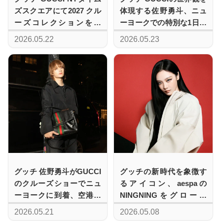
ズスクエアにて2027 クル
体現する佐野勇斗、ニュ
ーズコレクションを発
ーヨークでの特別な1日に
表、新たなスタイルへの
密着
2026.05.22
2026.05.23
帰還
グッチ 佐野勇斗がGUCCI
グッチの新時代を象徴す
のクルーズショーでニュ
るアイコン、aespaの
ーヨークに到着、空港で
NINGNINGをグローバ
見せた洗練のトラベルス
ル・ブランドアンバサダ
2026.05.21
2026.05.08
タイル
ーに起用