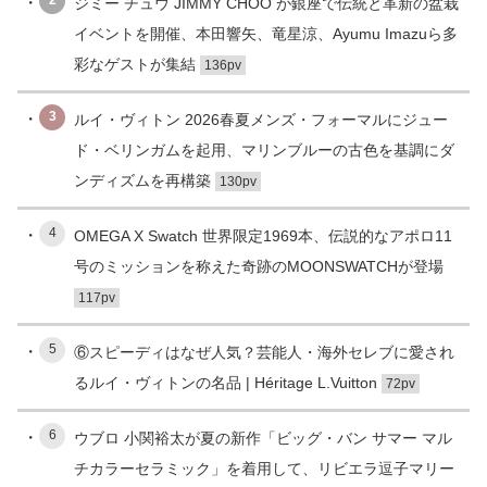
2
ジミー チュウ JIMMY CHOO が銀座で伝統と革新の盆栽
イベントを開催、本田響矢、竜星涼、Ayumu Imazuら多
彩なゲストが集結
136pv
3
ルイ・ヴィトン 2026春夏メンズ・フォーマルにジュー
ド・ベリンガムを起用、マリンブルーの古色を基調にダ
ンディズムを再構築
130pv
4
OMEGA X Swatch 世界限定1969本、伝説的なアポロ11
号のミッションを称えた奇跡のMOONSWATCHが登場
117pv
5
⑥スピーディはなぜ人気？芸能人・海外セレブに愛され
るルイ・ヴィトンの名品 | Héritage L.Vuitton
72pv
6
ウブロ 小関裕太が夏の新作「ビッグ・バン サマー マル
チカラーセラミック」を着用して、リビエラ逗子マリー