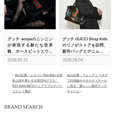
グッチ aespaのニンニン
グッチ GUCCI Stray Kids
が表現する新たな世界
のリノがストアを訪問、
観、ホースビットとウェ
新作バッグとデニムを軽
ブ ストライプが織りなす
やかに着こなす
2026.05.31
2026.06.04
極上の調和
前の記事：レイバン Ray-Ban 日本
次の記事：フェンディ ベネチ
初上陸を果たす次世代AIグラス、
アの情緒が小さなディテール
RAY-BAN METAウェアラブルデバイ
に宿る、愛らしい新作ドッグ
スという選択
チャーム
BRAND SEARCH