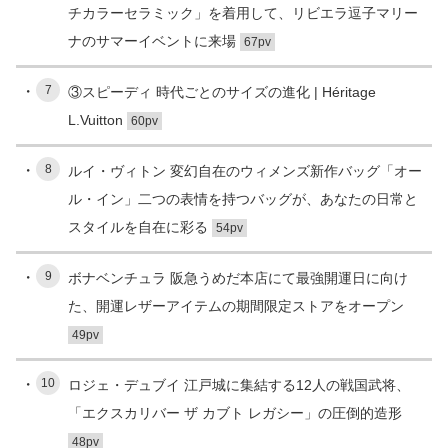
チカラーセラミック」を着用して、リビエラ逗子マリー
ナのサマーイベントに来場
67pv
7
③スピーディ 時代ごとのサイズの進化 | Héritage
L.Vuitton
60pv
8
ルイ・ヴィトン 変幻自在のウィメンズ新作バッグ「オー
ル・イン」二つの表情を持つバッグが、あなたの日常と
スタイルを自在に彩る
54pv
9
ボナベンチュラ 阪急うめだ本店にて最強開運日に向け
た、開運レザーアイテムの期間限定ストアをオープン
49pv
10
ロジェ・デュブイ 江戸城に集結する12人の戦国武将、
「エクスカリバー ザ カブト レガシー」の圧倒的造形
48pv