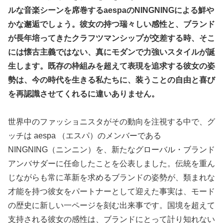
ルな音楽シーンを席巻するaespaのNINGNINGによる鮮や
かな邂逅でしょう。彼女の持つ瑞々しい感性と、ブランド
が長年培ってきたクラフツマンシップが交差する時、そこ
には懐古主義ではない、真にモダンで力強いスタイルが誕
生します。既存の枠組みを超えて表現を追求する彼女の姿
勢は、今の時代を生きる私たちに、装うことの自由と喜び
を再認識させてくれるに違いありません。
世界中のファッショニスタがその動向を注視する中で、グ
ッチは aespa （エスパ）のメンバーである
NINGNING（ニンニン）を、新たなグローバル・ブランド
アンバサダーに任命したことを公表しました。伝統を重ん
じながらも常に革新を求めるブランドの姿勢が、類まれな
才能を持つ彼女をパートナーとして迎えた事実は、モード
の歴史に新しい一ページを刻む出来事です。国境を超えて
支持される彼女の感性は、ブランドにとって計り知れない