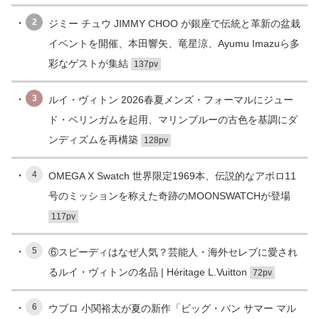
2
ジミー チュウ JIMMY CHOO が銀座で伝統と革新の盆栽
イベントを開催、本田響矢、竜星涼、Ayumu Imazuら多
彩なゲストが集結
137pv
3
ルイ・ヴィトン 2026春夏メンズ・フォーマルにジュー
ド・ベリンガムを起用、マリンブルーの古色を基調にダ
ンディズムを再構築
128pv
4
OMEGA X Swatch 世界限定1969本、伝説的なアポロ11
号のミッションを称えた奇跡のMOONSWATCHが登場
117pv
5
⑥スピーディはなぜ人気？芸能人・海外セレブに愛され
るルイ・ヴィトンの名品 | Héritage L.Vuitton
72pv
6
ウブロ 小関裕太が夏の新作「ビッグ・バン サマー マル