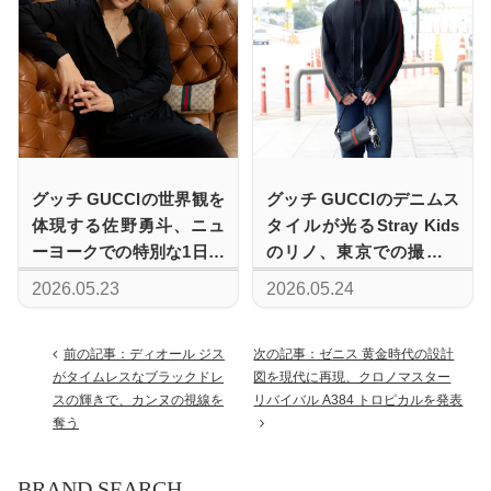
グッチ GUCCIの世界観を
グッチ GUCCIのデニムス
体現する佐野勇斗、ニュ
タイルが光るStray Kids
ーヨークでの特別な1日に
のリノ、東京での撮影に
密着
向けて金浦空港に到着
2026.05.23
2026.05.24
前の記事：ディオール ジス
次の記事：ゼニス 黄金時代の設計
がタイムレスなブラックドレ
図を現代に再現、クロノマスター
スの輝きで、カンヌの視線を
リバイバル A384 トロピカルを発表
奪う
BRAND SEARCH