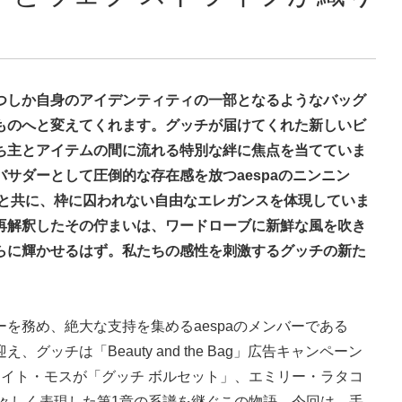
つしか自身のアイデンティティの一部となるようなバッグ
ものへと変えてくれます。グッチが届けてくれた新しいビ
ち主とアイテムの間に流れる特別な絆に焦点を当てていま
サダーとして圧倒的な存在感を放つaespaのニンニン
」と共に、枠に囚われない自由なエレガンスを体現していま
再解釈したその佇まいは、ワードローブに新鮮な風を吹き
らに輝かせるはず。私たちの感性を刺激するグッチの新た
を務め、絶大な支持を集めるaespaのメンバーである
、グッチは「Beauty and the Bag」広告キャンペーン
ケイト・モスが「グッチ ボルセット」、エミリー・ラタコ
瑞々しく表現した第1章の系譜を継ぐこの物語。今回は、手