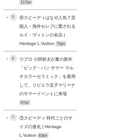
117pv
5
⑥スピーディはなぜ人気？芸
能人・海外セレブに愛される
ルイ・ヴィトンの名品 |
Héritage L.Vuitton
70pv
6
ウブロ 小関裕太が夏の新作
「ビッグ・バン サマー マル
チカラーセラミック」を着用
して、リビエラ逗子マリーナ
のサマーイベントに来場
67pv
7
③スピーディ 時代ごとのサ
イズの進化 | Héritage
L.Vuitton
63pv