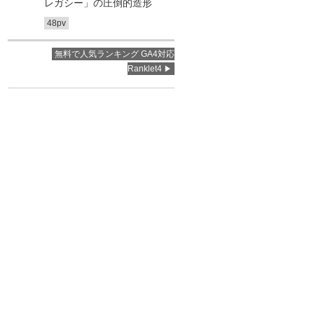
レガシー」の圧倒的造形
48pv
無料で人気ランキング GA4対応
Ranklet4