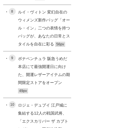
8
ルイ・ヴィトン 変幻自在の
ウィメンズ新作バッグ「オー
ル・イン」二つの表情を持つ
バッグが、あなたの日常とス
タイルを自在に彩る
56pv
9
ボナベンチュラ 阪急うめだ
本店にて最強開運日に向け
た、開運レザーアイテムの期
間限定ストアをオープン
49pv
10
ロジェ・デュブイ 江戸城に
集結する12人の戦国武将、
「エクスカリバー ザ カブト