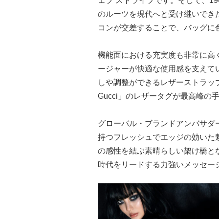
ェブ ストライプです。そして、1
のルーツを現代へと受け継いでき
コンが交差することで、バッグに
機能面における充実度も非常に高
ージャーが快適な使用感を支えて
しや調整ができるレザーストラップを装備
Gucci」のレザータグが最高峰
グローバル・ブランドアンバサダー
持つフレッシュでエッジの効いた
の感性を結ぶ素晴らしい架け橋と
時代をリードする力強いメッセー