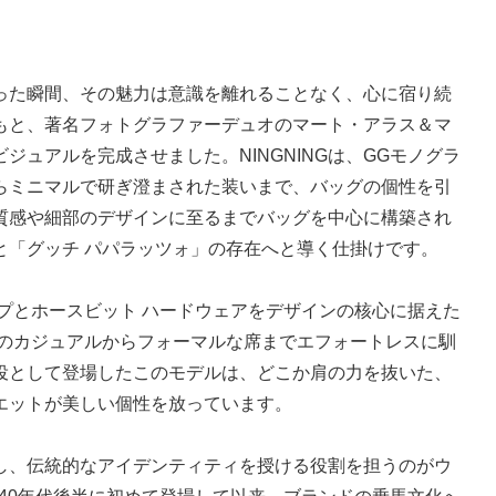
った瞬間、その魅力は意識を離れることなく、心に宿り続
もと、著名フォトグラファーデュオのマート・アラス＆マ
ジュアルを完成させました。NINGNINGは、GGモノグラ
らミニマルで研ぎ澄まされた装いまで、バッグの個性を引
質感や細部のデザインに至るまでバッグを中心に構築され
と「グッチ パパラッツォ」の存在へと導く仕掛けです。
プとホースビット ハードウェアをデザインの核心に据えた
常のカジュアルからフォーマルな席までエフォートレスに馴
役として登場したこのモデルは、どこか肩の力を抜いた、
エットが美しい個性を放っています。
し、伝統的なアイデンティティを授ける役割を担うのがウ