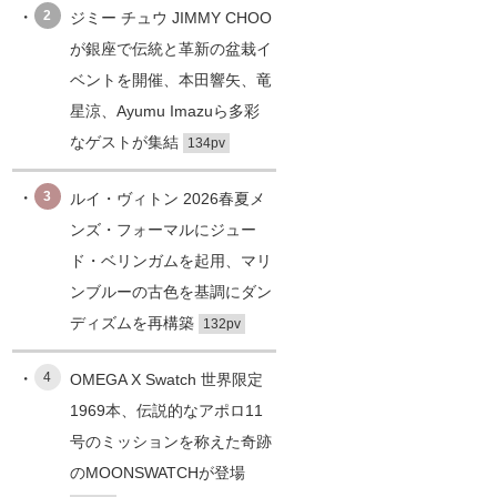
2
ジミー チュウ JIMMY CHOO
が銀座で伝統と革新の盆栽イ
ベントを開催、本田響矢、竜
星涼、Ayumu Imazuら多彩
なゲストが集結
134pv
3
ルイ・ヴィトン 2026春夏メ
ンズ・フォーマルにジュー
ド・ベリンガムを起用、マリ
ンブルーの古色を基調にダン
ディズムを再構築
132pv
4
OMEGA X Swatch 世界限定
1969本、伝説的なアポロ11
号のミッションを称えた奇跡
のMOONSWATCHが登場