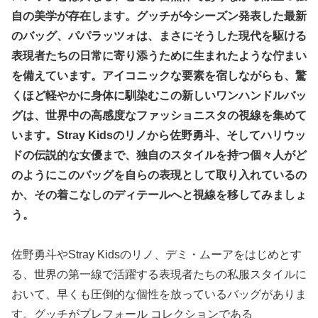
自の美学が存在します。グッチが今シーズン発表した最新
のバッグ、パパラッツォは、まさにそうした現代を駆ける
表現者たちの日常に寄り添うために生まれたような佇まい
を備えています。アイコニックな要素を宿しながらも、驚
くほど軽やかに身体に馴染むこの新しいワンハンドルバッ
グは、世界中の高感度なファッショニスタの視線を集めて
います。Stray Kidsのリノから佐野勇斗、そしてハリウッ
ドの伝説的な女優まで、独自のスタイルを持つ個々人がど
のようにこのバッグを自らの表現として取り入れているの
か、その着こなしのディテールへと視線を移してみましょ
う。
佐野勇斗やStray Kidsのリノ、デミ・ムーアをはじめとす
る、世界の第一線で活躍する表現者たちの私服スタイルに
おいて、早くも圧倒的な個性を放っているバッグがありま
す。グッチがプレフォール コレクションである