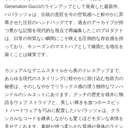
Generation Gucciのラインアップとして発表した最新作、
パパラッツォは、伝統の意匠を今の空気感へと鮮やかに昇
華させた注目のハンドバッグです。過去のアーカイブが持
つ豊かな記憶を現代的な視点で再編集したこのプロダクト
は、日常の何気ない瞬間にこそ映える圧倒的な存在感を持
っており、今シーズンのマストハブとして確固たる地位を
築くことは確実です。
カジュアルなデニムスタイルから夜のドレスアップまで、
あらゆる現代のスタイリングに軽やかに溶け込む包容力の
秘密は、そのしなやかでリラックス感の漂う独特なワンハ
ンドルのシルエットにあります。グッチの歴史を雄弁に物
語るウェブ ストライプと、美しい輝きを放つホースビッ
ト ハードウェアを巧みに配置したパパラッツォは、クラ
シカルなコードを継承しながらも驚くほどモダンな表情を
見せてくれます。素材が持つ柔らかな質感が身体のライン