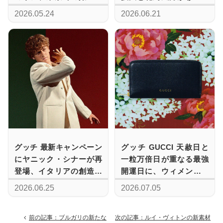
向けて金浦空港に到着
品群
2026.05.24
2026.06.21
グッチ 最新キャンペーン
グッチ GUCCI 天赦日と
にヤニック・シナーが再
一粒万倍日が重なる最強
登場、イタリアの創造性
開運日に、ウィメンズ向
と伝統を発信
け新作ウォレットで迎え
2026.06.25
2026.07.05
る新たな季節
前の記事：ブルガリの新たな
次の記事：ルイ・ヴィトンの新素材