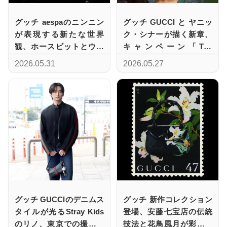
グッチ aespaのニンニン
グッチ GUCCI と ヤニッ
が表現する新たな世界
ク・シナーが描く新章、
観、ホースビットとウェ
キャンペーン「The
ブ ストライプが織りなす
Original Sinner」の全貌
2026.05.31
2026.05.27
極上の調和
グッチ GUCCIのデニムス
グッチ 新作コレクション
タイルが光るStray Kids
登場、安藤七宝店の伝統
のリノ、東京での撮影に
技法と花鳥風月が彩る逸