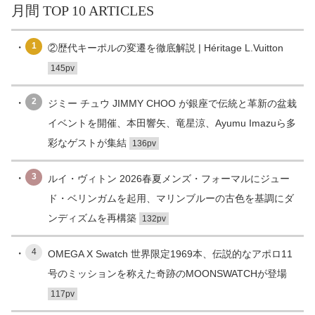
月間 TOP 10 ARTICLES
1
②歴代キーポルの変遷を徹底解説 | Héritage L.Vuitton
145pv
2
ジミー チュウ JIMMY CHOO が銀座で伝統と革新の盆栽
イベントを開催、本田響矢、竜星涼、Ayumu Imazuら多
彩なゲストが集結
136pv
3
ルイ・ヴィトン 2026春夏メンズ・フォーマルにジュー
ド・ベリンガムを起用、マリンブルーの古色を基調にダ
ンディズムを再構築
132pv
4
OMEGA X Swatch 世界限定1969本、伝説的なアポロ11
号のミッションを称えた奇跡のMOONSWATCHが登場
117pv