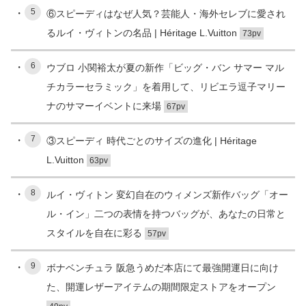
5
⑥スピーディはなぜ人気？芸能人・海外セレブに愛され
るルイ・ヴィトンの名品 | Héritage L.Vuitton
73pv
6
ウブロ 小関裕太が夏の新作「ビッグ・バン サマー マル
チカラーセラミック」を着用して、リビエラ逗子マリー
ナのサマーイベントに来場
67pv
7
③スピーディ 時代ごとのサイズの進化 | Héritage
L.Vuitton
63pv
8
ルイ・ヴィトン 変幻自在のウィメンズ新作バッグ「オー
ル・イン」二つの表情を持つバッグが、あなたの日常と
スタイルを自在に彩る
57pv
9
ボナベンチュラ 阪急うめだ本店にて最強開運日に向け
た、開運レザーアイテムの期間限定ストアをオープン