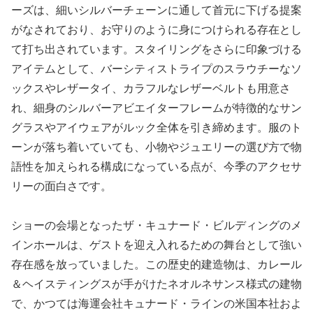
ーズは、細いシルバーチェーンに通して首元に下げる提案
がなされており、お守りのように身につけられる存在とし
て打ち出されています。スタイリングをさらに印象づける
アイテムとして、バーシティストライプのスラウチーなソ
ックスやレザータイ、カラフルなレザーベルトも用意さ
れ、細身のシルバーアビエイターフレームが特徴的なサン
グラスやアイウェアがルック全体を引き締めます。服のト
ーンが落ち着いていても、小物やジュエリーの選び方で物
語性を加えられる構成になっている点が、今季のアクセサ
リーの面白さです。
ショーの会場となったザ・キュナード・ビルディングのメ
インホールは、ゲストを迎え入れるための舞台として強い
存在感を放っていました。この歴史的建造物は、カレール
＆ヘイスティングスが手がけたネオルネサンス様式の建物
で、かつては海運会社キュナード・ラインの米国本社およ