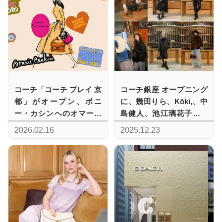
コーチ「コーチ プレイ 京
コーチ銀座 オープニング
都」がオープン、ボニ
に、幾田りら、Kōki,、中
ー・カシンへのオマージ
島健人、池江璃花子、板
ュが息づく体験型コンセ
垣李光人、窪塚愛流、鈴
2026.02.16
2025.12.23
プトストア
鹿央士、福原遥らファミ
リーが来場