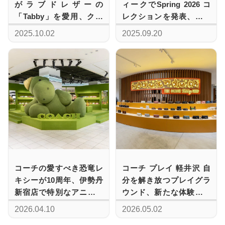
がラブドレザーの
ィークでSpring 2026 コ
「Tabby」を愛用、クラ
レクションを発表、都会
フトの表情が映す個性
の生命力を映した新作バ
2025.10.02
2025.09.20
ッグ&シューズ
コーチの愛すべき恐竜レ
コーチ プレイ 軽井沢 自
キシーが10周年、伊勢丹
分を解き放つプレイグラ
新宿店で特別なアニバー
ウンド、新たな体験型ス
サリーイベント
トアをオープン
2026.04.10
2026.05.02