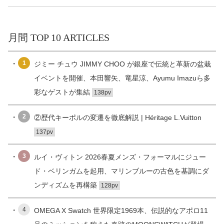
月間 TOP 10 ARTICLES
1
ジミー チュウ JIMMY CHOO が銀座で伝統と革新の盆栽
イベントを開催、本田響矢、竜星涼、Ayumu Imazuら多
彩なゲストが集結
138pv
2
②歴代キーポルの変遷を徹底解説 | Héritage L.Vuitton
137pv
3
ルイ・ヴィトン 2026春夏メンズ・フォーマルにジュー
ド・ベリンガムを起用、マリンブルーの古色を基調にダ
ンディズムを再構築
128pv
4
OMEGA X Swatch 世界限定1969本、伝説的なアポロ11