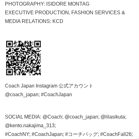
PHOTOGRAPHY: ISIDORE MONTAG
EXECUTIVE PRODUCTION, FASHION SERVICES &
MEDIA RELATIONS: KCD
Coach Japan Instagram 公式アカウント
@coach_japan; #CoachJapan
SOCIAL MEDIA: @Coach; @coach_japan; @lilasikuta;
@kento.nakajima_313;
#CoachNY; #CoachJapan; #コーチバッグ; #CoachFall26;