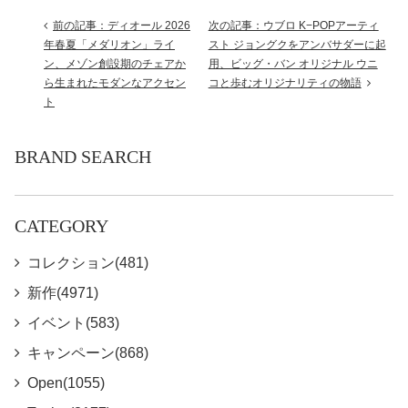
前の記事：ディオール 2026
次の記事：ウブロ K−POPアーティ
年春夏「メダリオン」ライ
スト ジョングクをアンバサダーに起
ン、メゾン創設期のチェアか
用、ビッグ・バン オリジナル ウニ
ら生まれたモダンなアクセン
コと歩むオリジナリティの物語
ト
BRAND SEARCH
CATEGORY
コレクション(481)
新作(4971)
イベント(583)
キャンペーン(868)
Open(1055)