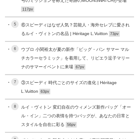
号のミッションを称えた奇跡のMOONSWATCHが登場
117pv
5
⑥スピーディはなぜ人気？芸能人・海外セレブに愛され
るルイ・ヴィトンの名品 | Héritage L.Vuitton
73pv
6
ウブロ 小関裕太が夏の新作「ビッグ・バン サマー マル
チカラーセラミック」を着用して、リビエラ逗子マリー
ナのサマーイベントに来場
67pv
7
③スピーディ 時代ごとのサイズの進化 | Héritage
L.Vuitton
63pv
8
ルイ・ヴィトン 変幻自在のウィメンズ新作バッグ「オー
ル・イン」二つの表情を持つバッグが、あなたの日常と
スタイルを自在に彩る
56pv