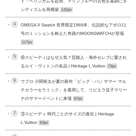
ド・ベリンガムを起用、マリンブルーの古色を基調にダ
ンディズムを再構築
132pv
4
OMEGA X Swatch 世界限定1969本、伝説的なアポロ11
号のミッションを称えた奇跡のMOONSWATCHが登場
117pv
5
⑥スピーディはなぜ人気？芸能人・海外セレブに愛され
るルイ・ヴィトンの名品 | Héritage L.Vuitton
73pv
6
ウブロ 小関裕太が夏の新作「ビッグ・バン サマー マル
チカラーセラミック」を着用して、リビエラ逗子マリー
ナのサマーイベントに来場
67pv
7
③スピーディ 時代ごとのサイズの進化 | Héritage
L.Vuitton
63pv