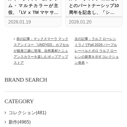
ム・マルチカラーが主
とのパートナーシップ10
役、「LV ⅹ TM マヤ サン
周年を記念し、「シルバ
ダル」と「6AM パンプ
ー・ロックイット」ペン
2026.01.19
2026.01.20
ス」で叶える軽やかな足
ダントの限定ゴールドエ
元
ディションを発表
前の記事：マックスマーラ マック
次の記事：ラルフ ローレン
スアンドコー「UNDYED」カプセル
ミラノでFall 2026 パープル
が銀座三越に登場、自然素材とニュ
レーベルとポロ ラルフ ロー
アンスカラーを楽しむポップアップ
レンの新章を示すコレクショ
ストア
ン発表
BRAND SEARCH
CATEGORY
コレクション(481)
新作(4965)