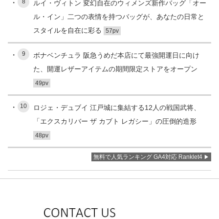
8
ルイ・ヴィトン 変幻自在のウィメンズ新作バッグ「オー
ル・イン」二つの表情を持つバッグが、あなたの日常と
スタイルを自在に彩る
57pv
9
ボナベンチュラ 阪急うめだ本店にて最強開運日に向け
た、開運レザーアイテムの期間限定ストアをオープン
49pv
10
ロジェ・デュブイ 江戸城に集結する12人の戦国武将、
「エクスカリバー ザ カブト レガシー」の圧倒的造形
48pv
無料で人気ランキング GA4対応 Ranklet4