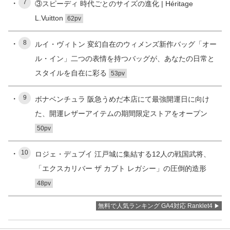
7
③スピーディ 時代ごとのサイズの進化 | Héritage
L.Vuitton
62pv
8
ルイ・ヴィトン 変幻自在のウィメンズ新作バッグ「オー
ル・イン」二つの表情を持つバッグが、あなたの日常と
スタイルを自在に彩る
53pv
9
ボナベンチュラ 阪急うめだ本店にて最強開運日に向け
た、開運レザーアイテムの期間限定ストアをオープン
50pv
10
ロジェ・デュブイ 江戸城に集結する12人の戦国武将、
「エクスカリバー ザ カブト レガシー」の圧倒的造形
48pv
無料で人気ランキング GA4対応 Ranklet4