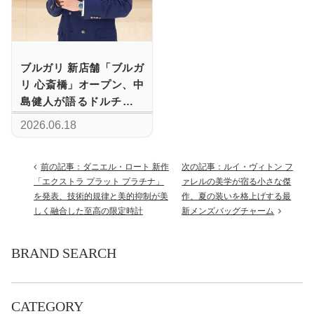
ブルガリ 新店舗「ブルガ
リ 心斎橋」オープン、中
島健人が語るドルチェ・
ヴィータの世界観
2026.06.18
前の記事：ダニエル・ロート 新作
次の記事：ルイ・ヴィトン フ
「エクストラ プラット プラチナ」
ァレルの美学が宿る小さな傑
を発表、技術的規律と美的抑制が美
作、夏の装いを格上げする最
しく融合した至高の限定時計
新メンズバッグチャーム
BRAND SEARCH
CATEGORY