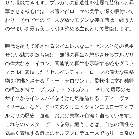
りと堪能できます。ブルガリの創造性を壮麗な芸術へと昇
華させる核心には、永遠の都ローマの美学が深く根付いて
おり、それぞれのピースが放つモダンな存在感は、纏う人
の佇まいを最も美しく引き締める主役として君臨します。
時代を超えて愛されるタイムレスなエッセンスとその色褪
せない魅力を放ち続け、無限の再生を想起させるブルガリ
の偉大なるアイコン。官能的で再生を示唆する蛇をグラフ
ィカルに表現した「セルペンティ」、ローマの偉大な建築
物を彷彿とさせる「ビー・ゼロワン」、柔軟性に富む独特
の構造を持つ「ブルガリ トゥボガス」、そして扇形のモ
ザイクからインスパイをうけた気品溢れる「ディーヴァ
ドリーム」など、すべてのクリエイションにはローマとブ
ルガリの歴史、遺産、および美学が色濃く宿っています。
これらのマスターピースを身に纏うことは、自らの個性を
気高く表現する最上のセルフプロデュースであり、日常の