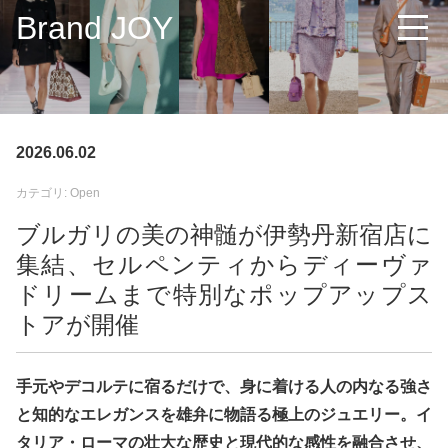
Brand JOY
2026.06.02
カテゴリ: Open
ブルガリの美の神髄が伊勢丹新宿店に
集結、セルペンティからディーヴァ
ドリームまで特別なポップアップス
トアが開催
手元やデコルテに宿るだけで、身に着ける人の内なる強さ
と知的なエレガンスを雄弁に物語る極上のジュエリー。イ
タリア・ローマの壮大な歴史と現代的な感性を融合させ、