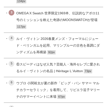
134pv
3
OMEGA X Swatch 世界限定1969本、伝説的なアポロ11
号のミッションを称えた奇跡のMOONSWATCHが登場
117pv
4
ルイ・ヴィトン 2026春夏メンズ・フォーマルにジュー
ド・ベリンガムを起用、マリンブルーの古色を基調にダ
ンディズムを再構築
92pv
5
⑥スピーディはなぜ人気？芸能人・海外セレブに愛され
るルイ・ヴィトンの名品 | Héritage L.Vuitton
73pv
6
ウブロ 小関裕太が夏の新作「ビッグ・バン サマー マル
チカラーセラミック」を着用して、リビエラ逗子マリー
ナのサマーイベントに来場
67pv