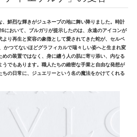
な、鮮烈な輝きがジュネーブの地に舞い降りました。時計
rs 2026において、ブルガリが提示したのは、永遠のアイコンが
代より再生と変容の象徴として愛されてきた蛇が、セルペ
に、かつてないほどグラフィカルで瑞々しい姿へと生まれ変
ための装置ではなく、身に纏う人の肌に寄り添い、内なる
ようでもあります。職人たちの緻密な手業と自由な発想が
たちの日常に、ジュエリーという名の魔法をかけてくれる