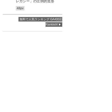
レガシー」の圧倒的造形
48pv
無料で人気ランキング GA4対応
Ranklet4