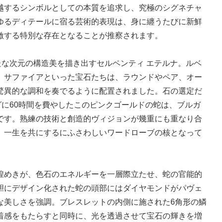
越するシンボルとしての本質を追求し、究極のシグネチャ
ゆるディテールに宿る芸術的表現は、身に纏うたびに新鮮
激する特別な存在となることが推察されます。
たな次元の構造美を描き出すセルペンティ エテルナ。ルベ
、サファイアといった宝石たちは、ラウンドやペア、オー
驚異的な調和を奏でるように配置されました。石の選定だ
グに60時間を費やしたこのピンクゴールドの蛇は、ブルガ
です。熟練の技術と創造的ヴィジョンが幾重にも重なり合
、一生を共にするにふさわしいワードローブの核となって
煌めきが、色石のエネルギーを一層際立たせ、蛇の官能的
胆にデザイン化された蛇の頭部にはダイヤモンドがパヴェ
な美しさを強調。ブレスレットの内側に施された6角形の鱗
着感をもたらすと同時に、光を透過させて宝石の輝きを増