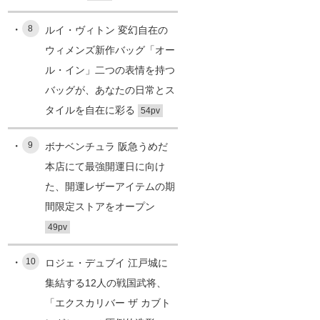
8
ルイ・ヴィトン 変幻自在の
ウィメンズ新作バッグ「オー
ル・イン」二つの表情を持つ
バッグが、あなたの日常とス
タイルを自在に彩る
54pv
9
ボナベンチュラ 阪急うめだ
本店にて最強開運日に向け
た、開運レザーアイテムの期
間限定ストアをオープン
49pv
10
ロジェ・デュブイ 江戸城に
集結する12人の戦国武将、
「エクスカリバー ザ カブト