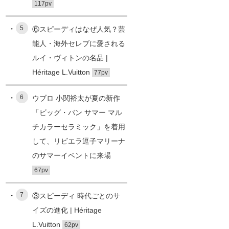
117pv
5
⑥スピーディはなぜ人気？芸
能人・海外セレブに愛される
ルイ・ヴィトンの名品 |
Héritage L.Vuitton
77pv
6
ウブロ 小関裕太が夏の新作
「ビッグ・バン サマー マル
チカラーセラミック」を着用
して、リビエラ逗子マリーナ
のサマーイベントに来場
67pv
7
③スピーディ 時代ごとのサ
イズの進化 | Héritage
L.Vuitton
62pv