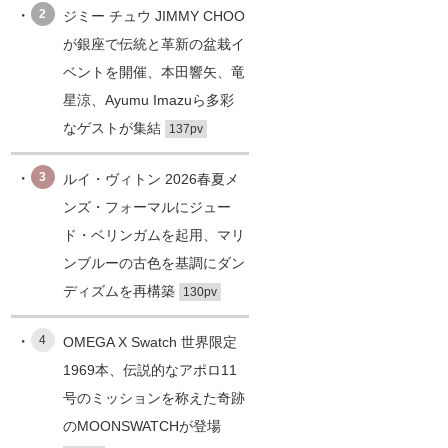
2
ジミー チュウ JIMMY CHOO
が銀座で伝統と革新の盆栽イ
ベントを開催、本田響矢、竜
星涼、Ayumu Imazuら多彩
なゲストが集結
137pv
3
ルイ・ヴィトン 2026春夏メ
ンズ・フォーマルにジュー
ド・ベリンガムを起用、マリ
ンブルーの古色を基調にダン
ディズムを再構築
130pv
4
OMEGA X Swatch 世界限定
1969本、伝説的なアポロ11
号のミッションを称えた奇跡
のMOONSWATCHが登場