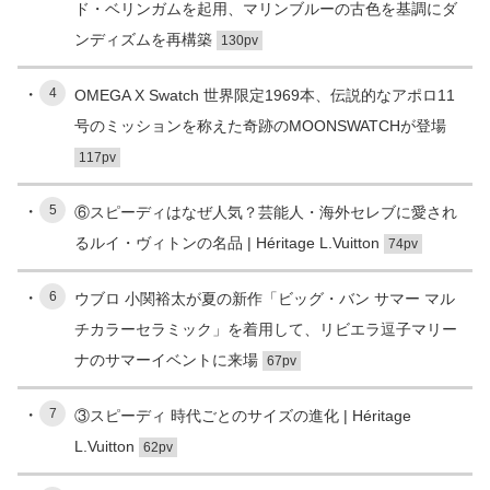
ド・ベリンガムを起用、マリンブルーの古色を基調にダ
ンディズムを再構築
130pv
4
OMEGA X Swatch 世界限定1969本、伝説的なアポロ11
号のミッションを称えた奇跡のMOONSWATCHが登場
117pv
5
⑥スピーディはなぜ人気？芸能人・海外セレブに愛され
るルイ・ヴィトンの名品 | Héritage L.Vuitton
74pv
6
ウブロ 小関裕太が夏の新作「ビッグ・バン サマー マル
チカラーセラミック」を着用して、リビエラ逗子マリー
ナのサマーイベントに来場
67pv
7
③スピーディ 時代ごとのサイズの進化 | Héritage
L.Vuitton
62pv