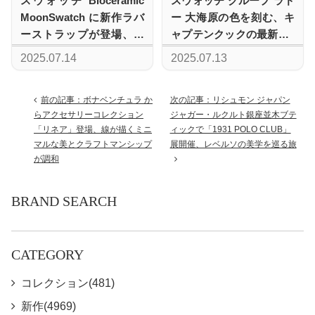
スウォッチ Bioceramic
スウォッチ グループ ラド
MoonSwatch に新作ラバ
ー 大海原の色を刻む、キ
ーストラップが登場、オ
ャプテンクックの最新作2
ンライン限定で販売
モデル
2025.07.14
2025.07.13
前の記事：ボナベンチュラ か
次の記事：リシュモン ジャパン
らアクセサリーコレクション
ジャガー・ルクルト銀座並木ブテ
「リネア」登場、線が描くミニ
ィックで「1931 POLO CLUB」
マルな美とクラフトマンシップ
展開催、レベルソの美学を巡る旅
が調和
BRAND SEARCH
CATEGORY
コレクション(481)
新作(4969)