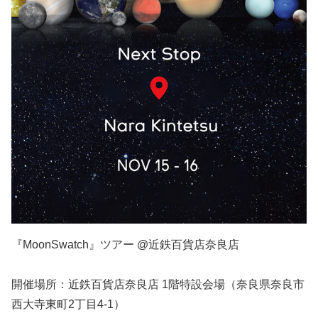
『MoonSwatch』ツアー @近鉄百貨店奈良店
開催場所：近鉄百貨店奈良店 1階特設会場（奈良県奈良市
西大寺東町2丁目4-1）