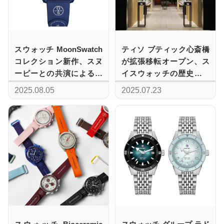
スウォッチ MoonSwatch
ティソ ブティック心斎橋
コレクション新作、スヌ
が拡張移転オープン、ス
ーピーとの共演による新
イスウォッチの歴史と未
作「MISSION TO
来が交差する新拠点
2025.08.05
2025.07.23
EARTHPHASE -
MOONSHINE GOLD」
2025年8月9日満月の日に
発売