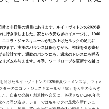
常と非日常の境目にあります。ルイ・ヴィトンの2026春
に行き来しました。家という安らぎのイメージに、1940
、ニコラ・ジェスキエールが組み上げたルックの足元に
並びます。実用のバランスは保ちながら、視線を引き寄せ
げる設計です。通勤のパンツにも、週末のドレスにも呼応
なリズムを与えます。今季、ワードローブを更新する鍵は
で幕を開けたルイ・ヴィトンの2026春夏ウィメンズは、ウィメ
レクターのニコラ・ジェスキエールが「家」を人生の安らぎ
た。自由な発想と創造性を合図に、色褪せない1940年代
覚へと呼び込み、ショーでは各ルックの足元を新作シュー
ています。足元に置いた物語が造形全体の印象をまとめ上