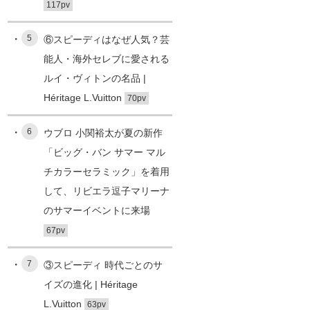
117pv
5
⑥スピーディはなぜ人気？芸
能人・海外セレブに愛される
ルイ・ヴィトンの名品 |
Héritage L.Vuitton
70pv
6
ウブロ 小関裕太が夏の新作
「ビッグ・バン サマー マル
チカラーセラミック」を着用
して、リビエラ逗子マリーナ
のサマーイベントに来場
67pv
7
③スピーディ 時代ごとのサ
イズの進化 | Héritage
L.Vuitton
63pv