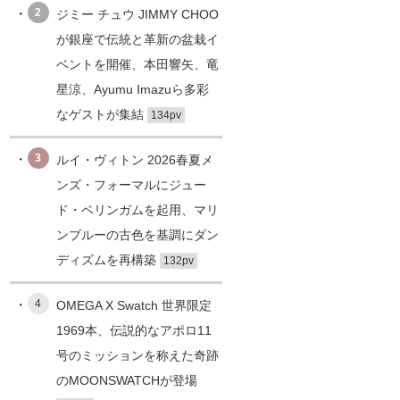
2
ジミー チュウ JIMMY CHOO
が銀座で伝統と革新の盆栽イ
ベントを開催、本田響矢、竜
星涼、Ayumu Imazuら多彩
なゲストが集結
134pv
3
ルイ・ヴィトン 2026春夏メ
ンズ・フォーマルにジュー
ド・ベリンガムを起用、マリ
ンブルーの古色を基調にダン
ディズムを再構築
132pv
4
OMEGA X Swatch 世界限定
1969本、伝説的なアポロ11
号のミッションを称えた奇跡
のMOONSWATCHが登場