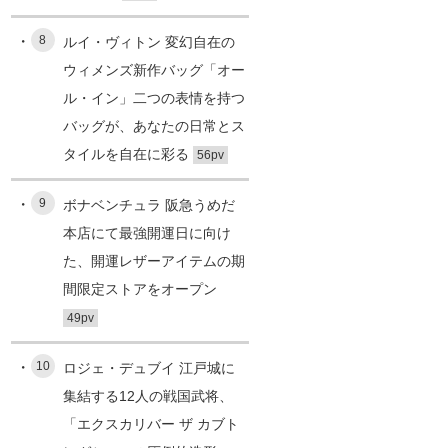
8
ルイ・ヴィトン 変幻自在の
ウィメンズ新作バッグ「オー
ル・イン」二つの表情を持つ
バッグが、あなたの日常とス
タイルを自在に彩る
56pv
9
ボナベンチュラ 阪急うめだ
本店にて最強開運日に向け
た、開運レザーアイテムの期
間限定ストアをオープン
49pv
10
ロジェ・デュブイ 江戸城に
集結する12人の戦国武将、
「エクスカリバー ザ カブト