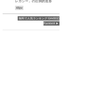
レガシー」の圧倒的造形
48pv
無料で人気ランキング GA4対応
Ranklet4