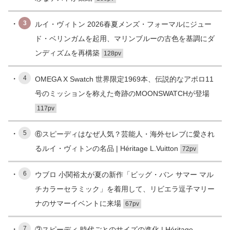
3
ルイ・ヴィトン 2026春夏メンズ・フォーマルにジュー
ド・ベリンガムを起用、マリンブルーの古色を基調にダ
ンディズムを再構築
128pv
4
OMEGA X Swatch 世界限定1969本、伝説的なアポロ11
号のミッションを称えた奇跡のMOONSWATCHが登場
117pv
5
⑥スピーディはなぜ人気？芸能人・海外セレブに愛され
るルイ・ヴィトンの名品 | Héritage L.Vuitton
72pv
6
ウブロ 小関裕太が夏の新作「ビッグ・バン サマー マル
チカラーセラミック」を着用して、リビエラ逗子マリー
ナのサマーイベントに来場
67pv
7
③スピーディ 時代ごとのサイズの進化 | Héritage