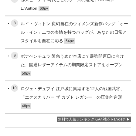
L.Vuitton
60pv
8
ルイ・ヴィトン 変幻自在のウィメンズ新作バッグ「オー
ル・イン」二つの表情を持つバッグが、あなたの日常と
スタイルを自在に彩る
54pv
9
ボナベンチュラ 阪急うめだ本店にて最強開運日に向け
た、開運レザーアイテムの期間限定ストアをオープン
50pv
10
ロジェ・デュブイ 江戸城に集結する12人の戦国武将、
「エクスカリバー ザ カブト レガシー」の圧倒的造形
48pv
無料で人気ランキング GA4対応 Ranklet4