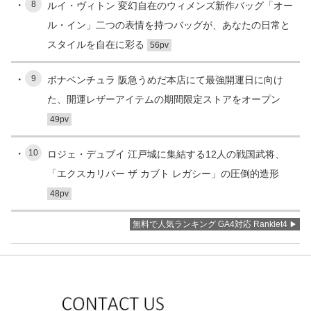
8
ルイ・ヴィトン 変幻自在のウィメンズ新作バッグ「オー
ル・イン」二つの表情を持つバッグが、あなたの日常と
スタイルを自在に彩る
56pv
9
ボナベンチュラ 阪急うめだ本店にて最強開運日に向け
た、開運レザーアイテムの期間限定ストアをオープン
49pv
10
ロジェ・デュブイ 江戸城に集結する12人の戦国武将、
「エクスカリバー ザ カブト レガシー」の圧倒的造形
48pv
無料で人気ランキング GA4対応 Ranklet4