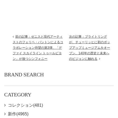
前の記事：ゼニスと現代アーティ
次の記事：ブライトリング
ストのフェリペ・パントンによるコ
が、チューリッヒに初のポッ
ラボレーション待望の第3弾、「デ
プアップミュージアムをオー
ファイ スカイライン トゥールビヨ
プン、140年の歴史と未来へ
ン」が放つシンフォニー
のビジョンに触れる
BRAND SEARCH
CATEGORY
コレクション(481)
新作(4965)