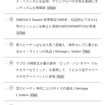
ド・ベリンガムを起用、マリンブルーの古色を基調にダ
ンディズムを再構築
132pv
4
OMEGA X Swatch 世界限定1969本、伝説的なアポロ11
号のミッションを称えた奇跡のMOONSWATCHが登場
117pv
5
⑥スピーディはなぜ人気？芸能人・海外セレブに愛され
るルイ・ヴィトンの名品 | Héritage L.Vuitton
70pv
6
ウブロ 小関裕太が夏の新作「ビッグ・バン サマー マル
チカラーセラミック」を着用して、リビエラ逗子マリー
ナのサマーイベントに来場
67pv
7
③スピーディ 時代ごとのサイズの進化 | Héritage
L.Vuitton
63pv