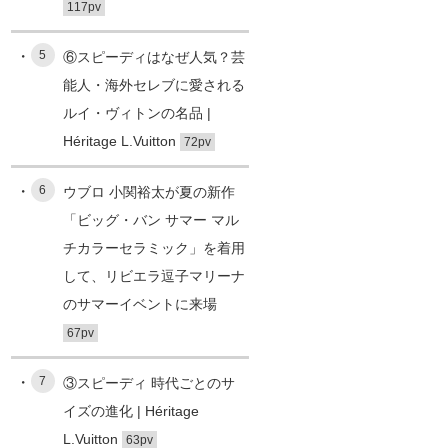
117pv
5
⑥スピーディはなぜ人気？芸
能人・海外セレブに愛される
ルイ・ヴィトンの名品 |
Héritage L.Vuitton
72pv
6
ウブロ 小関裕太が夏の新作
「ビッグ・バン サマー マル
チカラーセラミック」を着用
して、リビエラ逗子マリーナ
のサマーイベントに来場
67pv
7
③スピーディ 時代ごとのサ
イズの進化 | Héritage
L.Vuitton
63pv