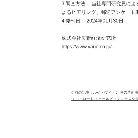
3.調査方法： 当社専門研究員によ
よるヒアリング、郵送アンケート
4.発刊日： 2024年01月30日
株式会社矢野経済研究所
https://www.yano.co.jp/
前の記事：ルイ・ヴィトン 時の革新
エル・ロート トゥールビヨンスースク