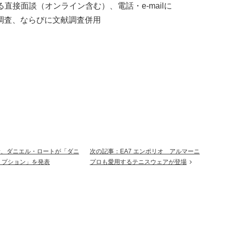
る直接面談（オンライン含む）、電話・e-mailに
調査、ならびに文献調査併用
者、ダニエル・ロートが「ダニ
次の記事：EA7 エンポリオ アルマーニ
リプション」を発表
プロも愛用するテニスウェアが登場