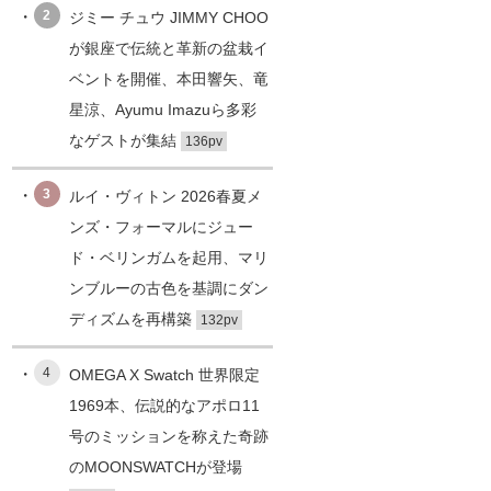
2
ジミー チュウ JIMMY CHOO
が銀座で伝統と革新の盆栽イ
ベントを開催、本田響矢、竜
星涼、Ayumu Imazuら多彩
なゲストが集結
136pv
3
ルイ・ヴィトン 2026春夏メ
ンズ・フォーマルにジュー
ド・ベリンガムを起用、マリ
ンブルーの古色を基調にダン
ディズムを再構築
132pv
4
OMEGA X Swatch 世界限定
1969本、伝説的なアポロ11
号のミッションを称えた奇跡
のMOONSWATCHが登場