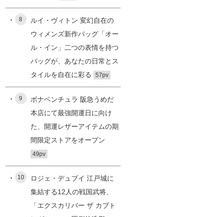
8
ルイ・ヴィトン 変幻自在の
ウィメンズ新作バッグ「オー
ル・イン」二つの表情を持つ
バッグが、あなたの日常とス
タイルを自在に彩る
57pv
9
ボナベンチュラ 阪急うめだ
本店にて最強開運日に向け
た、開運レザーアイテムの期
間限定ストアをオープン
49pv
10
ロジェ・デュブイ 江戸城に
集結する12人の戦国武将、
「エクスカリバー ザ カブト