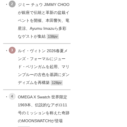
2
ジミー チュウ JIMMY CHOO
が銀座で伝統と革新の盆栽イ
ベントを開催、本田響矢、竜
星涼、Ayumu Imazuら多彩
なゲストが集結
138pv
3
ルイ・ヴィトン 2026春夏メ
ンズ・フォーマルにジュー
ド・ベリンガムを起用、マリ
ンブルーの古色を基調にダン
ディズムを再構築
128pv
4
OMEGA X Swatch 世界限定
1969本、伝説的なアポロ11
号のミッションを称えた奇跡
のMOONSWATCHが登場