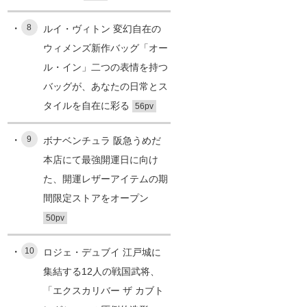
8
ルイ・ヴィトン 変幻自在の
ウィメンズ新作バッグ「オー
ル・イン」二つの表情を持つ
バッグが、あなたの日常とス
タイルを自在に彩る
56pv
9
ボナベンチュラ 阪急うめだ
本店にて最強開運日に向け
た、開運レザーアイテムの期
間限定ストアをオープン
50pv
10
ロジェ・デュブイ 江戸城に
集結する12人の戦国武将、
「エクスカリバー ザ カブト