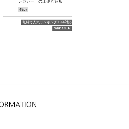
レガシー」の圧倒的造形
48pv
無料で人気ランキング GA4対応
Ranklet4