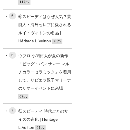
117pv
5
⑥スピーディはなぜ人気？芸
能人・海外セレブに愛される
ルイ・ヴィトンの名品 |
Héritage L.Vuitton
73pv
6
ウブロ 小関裕太が夏の新作
「ビッグ・バン サマー マル
チカラーセラミック」を着用
して、リビエラ逗子マリーナ
のサマーイベントに来場
67pv
7
③スピーディ 時代ごとのサ
イズの進化 | Héritage
L.Vuitton
61pv