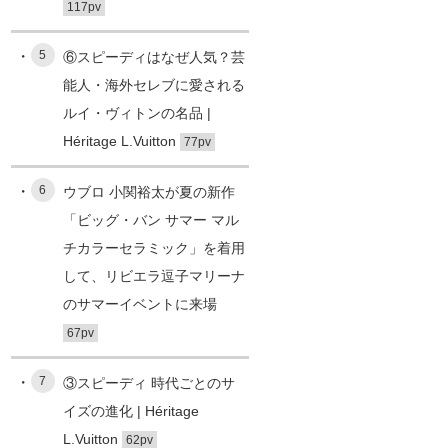
117pv
5
⑥スピーディはなぜ人気？芸
能人・海外セレブに愛される
ルイ・ヴィトンの名品 |
Héritage L.Vuitton
77pv
6
ウブロ 小関裕太が夏の新作
「ビッグ・バン サマー マル
チカラーセラミック」を着用
して、リビエラ逗子マリーナ
のサマーイベントに来場
67pv
7
③スピーディ 時代ごとのサ
イズの進化 | Héritage
L.Vuitton
62pv