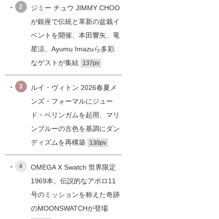
2
ジミー チュウ JIMMY CHOO
が銀座で伝統と革新の盆栽イ
ベントを開催、本田響矢、竜
星涼、Ayumu Imazuら多彩
なゲストが集結
137pv
3
ルイ・ヴィトン 2026春夏メ
ンズ・フォーマルにジュー
ド・ベリンガムを起用、マリ
ンブルーの古色を基調にダン
ディズムを再構築
130pv
4
OMEGA X Swatch 世界限定
1969本、伝説的なアポロ11
号のミッションを称えた奇跡
のMOONSWATCHが登場