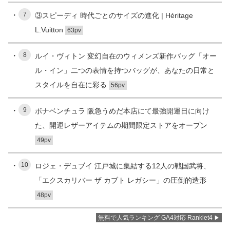
7
③スピーディ 時代ごとのサイズの進化 | Héritage
L.Vuitton
63pv
8
ルイ・ヴィトン 変幻自在のウィメンズ新作バッグ「オー
ル・イン」二つの表情を持つバッグが、あなたの日常と
スタイルを自在に彩る
56pv
9
ボナベンチュラ 阪急うめだ本店にて最強開運日に向け
た、開運レザーアイテムの期間限定ストアをオープン
49pv
10
ロジェ・デュブイ 江戸城に集結する12人の戦国武将、
「エクスカリバー ザ カブト レガシー」の圧倒的造形
48pv
無料で人気ランキング GA4対応 Ranklet4