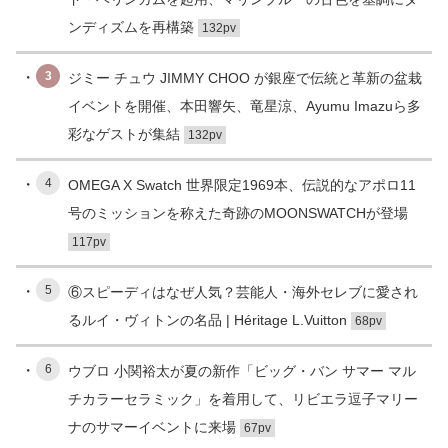
ンディズムを再構築
132pv
3
ジミー チュウ JIMMY CHOO が銀座で伝統と革新の盆栽
イベントを開催、本田響矢、竜星涼、Ayumu Imazuら多
彩なゲストが集結
132pv
4
OMEGA X Swatch 世界限定1969本、伝説的なアポロ11
号のミッションを称えた奇跡のMOONSWATCHが登場
117pv
5
⑥スピーディはなぜ人気？芸能人・海外セレブに愛され
るルイ・ヴィトンの名品 | Héritage L.Vuitton
68pv
6
ウブロ 小関裕太が夏の新作「ビッグ・バン サマー マル
チカラーセラミック」を着用して、リビエラ逗子マリー
ナのサマーイベントに来場
67pv