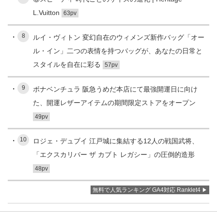
L.Vuitton
63pv
8
ルイ・ヴィトン 変幻自在のウィメンズ新作バッグ「オー
ル・イン」二つの表情を持つバッグが、あなたの日常と
スタイルを自在に彩る
57pv
9
ボナベンチュラ 阪急うめだ本店にて最強開運日に向け
た、開運レザーアイテムの期間限定ストアをオープン
49pv
10
ロジェ・デュブイ 江戸城に集結する12人の戦国武将、
「エクスカリバー ザ カブト レガシー」の圧倒的造形
48pv
無料で人気ランキング GA4対応 Ranklet4