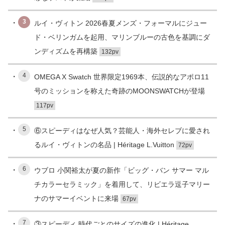
3
ルイ・ヴィトン 2026春夏メンズ・フォーマルにジュー
ド・ベリンガムを起用、マリンブルーの古色を基調にダ
ンディズムを再構築
132pv
4
OMEGA X Swatch 世界限定1969本、伝説的なアポロ11
号のミッションを称えた奇跡のMOONSWATCHが登場
117pv
5
⑥スピーディはなぜ人気？芸能人・海外セレブに愛され
るルイ・ヴィトンの名品 | Héritage L.Vuitton
72pv
6
ウブロ 小関裕太が夏の新作「ビッグ・バン サマー マル
チカラーセラミック」を着用して、リビエラ逗子マリー
ナのサマーイベントに来場
67pv
7
③スピーディ 時代ごとのサイズの進化 | Héritage