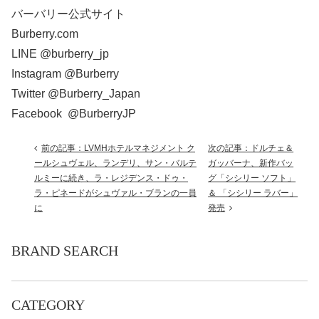
バーバリー公式サイト
Burberry.com
LINE @burberry_jp
Instagram @Burberry
Twitter @Burberry_Japan
Facebook @BurberryJP
前の記事：LVMHホテルマネジメント ク
次の記事：ドルチェ＆
ールシュヴェル、ランデリ、サン・バルテ
ガッバーナ、新作バッ
ルミーに続き、ラ・レジデンス・ドゥ・
グ「シシリー ソフト」
ラ・ピネードがシュヴァル・ブランの一員
＆ 「シシリー ラバー」
に
発売
BRAND SEARCH
CATEGORY