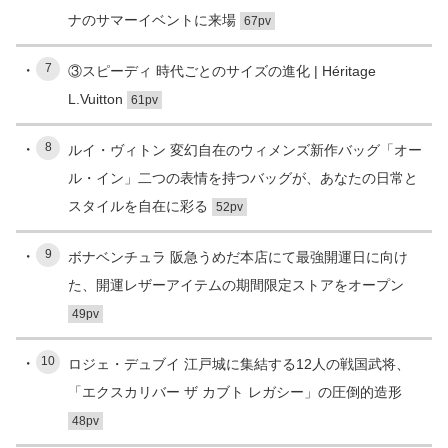
ナのサマーイベントに来場
67pv
7
③スピーディ 時代ごとのサイズの進化 | Héritage
L.Vuitton
61pv
8
ルイ・ヴィトン 変幻自在のウィメンズ新作バッグ「オー
ル・イン」二つの表情を持つバッグが、あなたの日常と
スタイルを自在に彩る
52pv
9
ボナベンチュラ 阪急うめだ本店にて最強開運日に向け
た、開運レザーアイテムの期間限定ストアをオープン
49pv
10
ロジェ・デュブイ 江戸城に集結する12人の戦国武将、
「エクスカリバー ザ カブト レガシー」の圧倒的造形
48pv