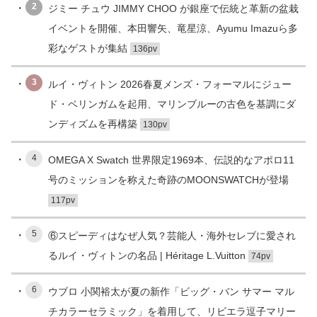
2
ジミー チュウ JIMMY CHOO が銀座で伝統と革新の盆栽
イベントを開催、本田響矢、竜星涼、Ayumu Imazuら多
彩なゲストが集結
136pv
3
ルイ・ヴィトン 2026春夏メンズ・フォーマルにジュー
ド・ベリンガムを起用、マリンブルーの古色を基調にダ
ンディズムを再構築
130pv
4
OMEGA X Swatch 世界限定1969本、伝説的なアポロ11
号のミッションを称えた奇跡のMOONSWATCHが登場
117pv
5
⑥スピーディはなぜ人気？芸能人・海外セレブに愛され
るルイ・ヴィトンの名品 | Héritage L.Vuitton
74pv
6
ウブロ 小関裕太が夏の新作「ビッグ・バン サマー マル
チカラーセラミック」を着用して、リビエラ逗子マリー