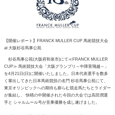
【開催レポート】FRANCK MULLER CUP 馬術競技大会
at 大阪杉谷馬事公苑
杉谷馬事公苑(大阪府和泉市)にて≪FRANCK MULLER
CUP≫ 馬術競技大会「大阪グランプリ～中障害飛越～」
を4月21日(日)に開催いたしました。日本代表選手を数多
く輩出してきた日本馬術競技の名門 杉谷馬事公苑にて、
東京オリンピックへの期待も膨らむ競走馬たちとライダー
が集結し、 快晴の中開催された今回の大会では高田潤選
手と シャルムール号が見事優勝を成し遂げました。