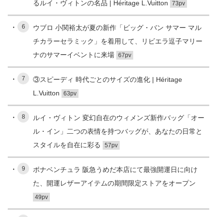
るルイ・ヴィトンの名品 | Héritage L.Vuitton
73pv
6
ウブロ 小関裕太が夏の新作「ビッグ・バン サマー マル
チカラーセラミック」を着用して、リビエラ逗子マリー
ナのサマーイベントに来場
67pv
7
③スピーディ 時代ごとのサイズの進化 | Héritage
L.Vuitton
63pv
8
ルイ・ヴィトン 変幻自在のウィメンズ新作バッグ「オー
ル・イン」二つの表情を持つバッグが、あなたの日常と
スタイルを自在に彩る
57pv
9
ボナベンチュラ 阪急うめだ本店にて最強開運日に向け
た、開運レザーアイテムの期間限定ストアをオープン
49pv