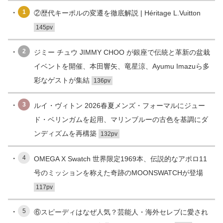
1
②歴代キーポルの変遷を徹底解説 | Héritage L.Vuitton
145pv
2
ジミー チュウ JIMMY CHOO が銀座で伝統と革新の盆栽
イベントを開催、本田響矢、竜星涼、Ayumu Imazuら多
彩なゲストが集結
136pv
3
ルイ・ヴィトン 2026春夏メンズ・フォーマルにジュー
ド・ベリンガムを起用、マリンブルーの古色を基調にダ
ンディズムを再構築
132pv
4
OMEGA X Swatch 世界限定1969本、伝説的なアポロ11
号のミッションを称えた奇跡のMOONSWATCHが登場
117pv
5
⑥スピーディはなぜ人気？芸能人・海外セレブに愛され