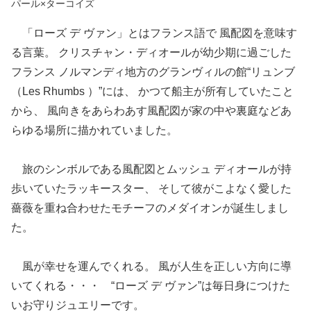
パール
×
ターコイズ
「ローズ デ ヴァン」とはフランス語で 風配図を意味す
る言葉。 クリスチャン・ディオールが幼少期に過ごした
フランス ノルマンディ地方のグランヴィルの館“リュンブ
（Les Rhumbs ）”には、 かつて船主が所有していたこと
から、 風向きをあらわあす風配図が家の中や裏庭などあ
らゆる場所に描かれていました。
旅のシンボルである風配図とムッシュ ディオールが持
歩いていたラッキースター、 そして彼がこよなく愛した
薔薇を重ね合わせたモチーフのメダイオンが誕生しまし
た。
風が幸せを運んでくれる。 風が人生を正しい方向に導
いてくれる・・・ “ローズ デ ヴァン”は毎日身につけた
いお守りジュエリーです。