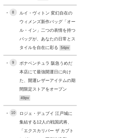
8
ルイ・ヴィトン 変幻自在の
ウィメンズ新作バッグ「オー
ル・イン」二つの表情を持つ
バッグが、あなたの日常とス
タイルを自在に彩る
54pv
9
ボナベンチュラ 阪急うめだ
本店にて最強開運日に向け
た、開運レザーアイテムの期
間限定ストアをオープン
49pv
10
ロジェ・デュブイ 江戸城に
集結する12人の戦国武将、
「エクスカリバー ザ カブト