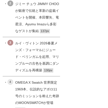
2
ジミー チュウ JIMMY CHOO
が銀座で伝統と革新の盆栽イ
ベントを開催、本田響矢、竜
星涼、Ayumu Imazuら多彩
なゲストが集結
137pv
3
ルイ・ヴィトン 2026春夏メ
ンズ・フォーマルにジュー
ド・ベリンガムを起用、マリ
ンブルーの古色を基調にダン
ディズムを再構築
130pv
4
OMEGA X Swatch 世界限定
1969本、伝説的なアポロ11
号のミッションを称えた奇跡
のMOONSWATCHが登場