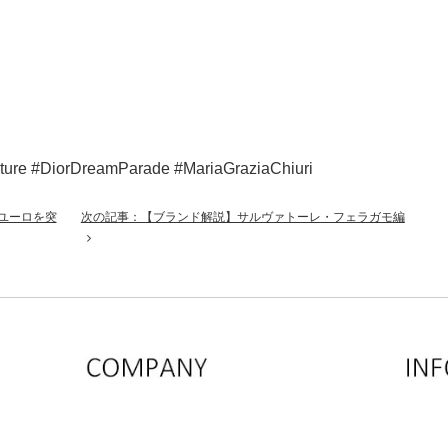
e #DiorDreamParade #MariaGraziaChiuri
億ユーロを突
次の記事：【ブランド解説】サルヴァトーレ・フェラガモ編