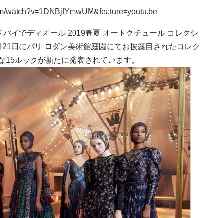
com/watch?v=1DNBjfYmwUM&feature=youtu.be
バイでディオール 2019春夏 オートクチュール コレクシ
月21日にパリ ロダン美術館庭園にてお披露目されたコレク
な15ルックが新たに発表されています。