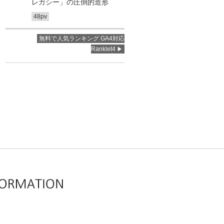
レガシー」の圧倒的造形
48pv
無料で人気ランキング GA4対応
Ranklet4