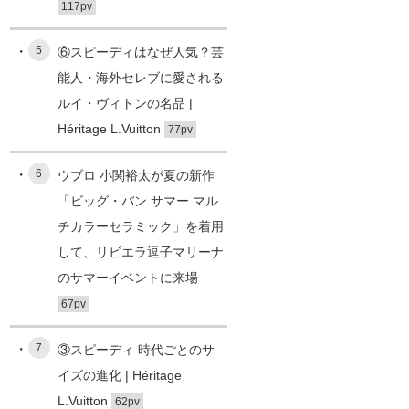
117pv
5
⑥スピーディはなぜ人気？芸
能人・海外セレブに愛される
ルイ・ヴィトンの名品 |
Héritage L.Vuitton
77pv
6
ウブロ 小関裕太が夏の新作
「ビッグ・バン サマー マル
チカラーセラミック」を着用
して、リビエラ逗子マリーナ
のサマーイベントに来場
67pv
7
③スピーディ 時代ごとのサ
イズの進化 | Héritage
L.Vuitton
62pv