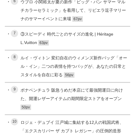
6
ウブロ 小関裕太が夏の新作「ビッグ・バン サマー マル
チカラーセラミック」を着用して、リビエラ逗子マリー
ナのサマーイベントに来場
67pv
7
③スピーディ 時代ごとのサイズの進化 | Héritage
L.Vuitton
63pv
8
ルイ・ヴィトン 変幻自在のウィメンズ新作バッグ「オー
ル・イン」二つの表情を持つバッグが、あなたの日常と
スタイルを自在に彩る
56pv
9
ボナベンチュラ 阪急うめだ本店にて最強開運日に向け
た、開運レザーアイテムの期間限定ストアをオープン
50pv
10
ロジェ・デュブイ 江戸城に集結する12人の戦国武将、
「エクスカリバー ザ カブト レガシー」の圧倒的造形