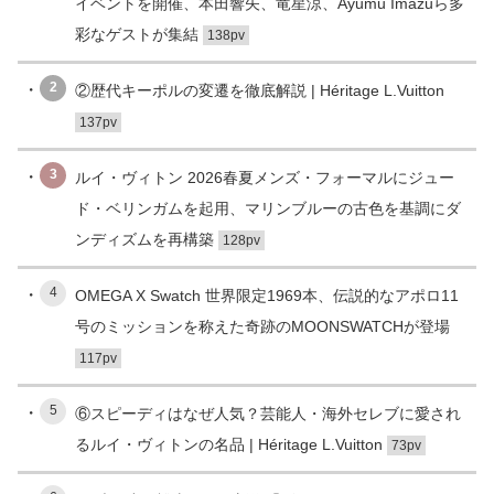
イベントを開催、本田響矢、竜星涼、Ayumu Imazuら多
彩なゲストが集結
138pv
2
②歴代キーポルの変遷を徹底解説 | Héritage L.Vuitton
137pv
3
ルイ・ヴィトン 2026春夏メンズ・フォーマルにジュー
ド・ベリンガムを起用、マリンブルーの古色を基調にダ
ンディズムを再構築
128pv
4
OMEGA X Swatch 世界限定1969本、伝説的なアポロ11
号のミッションを称えた奇跡のMOONSWATCHが登場
117pv
5
⑥スピーディはなぜ人気？芸能人・海外セレブに愛され
るルイ・ヴィトンの名品 | Héritage L.Vuitton
73pv