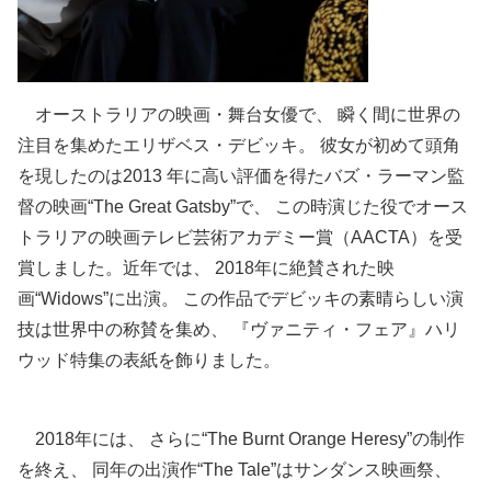
オーストラリアの映画・舞台女優で、 瞬く間に世界の
注目を集めたエリザベス・デビッキ。 彼女が初めて頭角
を現したのは2013 年に高い評価を得たバズ・ラーマン監
督の映画“The Great Gatsby”で、 この時演じた役でオース
トラリアの映画テレビ芸術アカデミー賞（AACTA）を受
賞しました。近年では、 2018年に絶賛された映
画“Widows”に出演。 この作品でデビッキの素晴らしい演
技は世界中の称賛を集め、 『ヴァニティ・フェア』ハリ
ウッド特集の表紙を飾りました。
2018年には、 さらに“The Burnt Orange Heresy”の制作
を終え、 同年の出演作“The Tale”はサンダンス映画祭、