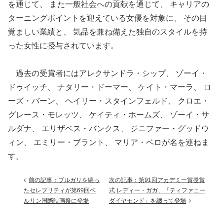
を通じて、 また一般社会への貢献を通じて、 キャリアの
ターニングポイントを迎えている女優を対象に、 その目
覚ましい業績と、 気品を兼ね備えた独自のスタイルを持
った女性に授与されています。
過去の受賞者にはアレクサンドラ・シップ、 ゾーイ・
ドゥイッチ、 ナタリー・ドーマー、 ケイト・マーラ、 ロ
ーズ・バーン、 ヘイリー・スタインフェルド、 クロエ・
グレース・モレッツ、 ケイティ・ホームズ、 ゾーイ・サ
ルダナ、 エリザベス・バンクス、 ジニファー・グッドウ
ィン、 エミリー・ブラント、 マリア・ベロが名を連ねま
す。
前の記事：ブルガリを纏っ
次の記事：第91回アカデミー賞授賞
たセレブリティが第69回ベ
式 レディー・ガガ、「ティファニー
ルリン国際映画祭に登場
ダイヤモンド」を纏って登場