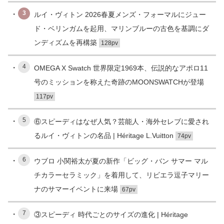
3
ルイ・ヴィトン 2026春夏メンズ・フォーマルにジュー
ド・ベリンガムを起用、マリンブルーの古色を基調にダ
ンディズムを再構築
128pv
4
OMEGA X Swatch 世界限定1969本、伝説的なアポロ11
号のミッションを称えた奇跡のMOONSWATCHが登場
117pv
5
⑥スピーディはなぜ人気？芸能人・海外セレブに愛され
るルイ・ヴィトンの名品 | Héritage L.Vuitton
74pv
6
ウブロ 小関裕太が夏の新作「ビッグ・バン サマー マル
チカラーセラミック」を着用して、リビエラ逗子マリー
ナのサマーイベントに来場
67pv
7
③スピーディ 時代ごとのサイズの進化 | Héritage