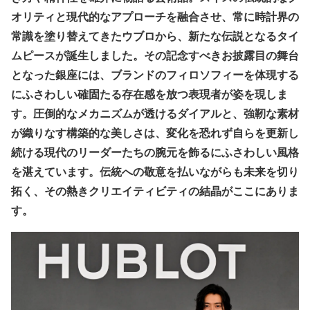
オリティと現代的なアプローチを融合させ、常に時計界の
常識を塗り替えてきたウブロから、新たな伝説となるタイ
ムピースが誕生しました。その記念すべきお披露目の舞台
となった銀座には、ブランドのフィロソフィーを体現する
にふさわしい確固たる存在感を放つ表現者が姿を現しま
す。圧倒的なメカニズムが透けるダイアルと、強靭な素材
が織りなす構築的な美しさは、変化を恐れず自らを更新し
続ける現代のリーダーたちの腕元を飾るにふさわしい風格
を湛えています。伝統への敬意を払いながらも未来を切り
拓く、その熱きクリエイティビティの結晶がここにありま
す。