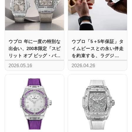
ウブロ 年に一度の特別な
ウブロ「5＋5年保証」タ
出会い、200本限定「スピ
イムピースとの永い伴走
リット オブ ビッグ・バン
を約束する、ラグジュア
エッセンシャル トープ」
リーウォッチ保証の新基
2026.05.16
2026.04.26
が登場
準