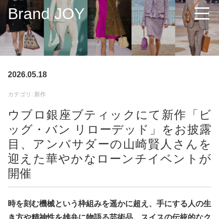
Brand JOY
2026.05.18
カテゴリ: 新作
ウブロ銀座ブティックにて新作「ビ
ッグ・バン リローデッド」をお披露
目、アンバサダーの山崎賢人さんを
迎えた華やかなローンチイベントが
開催
時を刻む機械という枠組みを遥かに超え、手にする人の生
き方や精神性を雄弁に物語る芸術品。スイスの伝統的なク