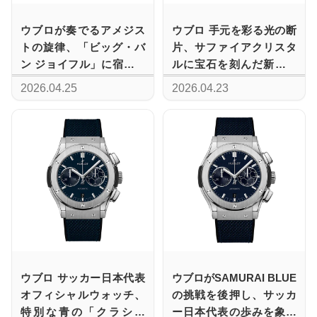
ウブロが奏でるアメジス
ウブロ 手元を彩る光の断
トの旋律、「ビッグ・バ
片、サファイアクリスタ
ン ジョイフル」に宿る高
ルに宝石を刻んだ新作が
貴なバイオレットの輝き
魅せる「スピリット オブ
2026.04.25
2026.04.23
ビッグ・バン インパク
ト」
ウブロ サッカー日本代表
ウブロがSAMURAI BLUE
オフィシャルウォッチ、
の挑戦を後押し、サッカ
特別な青の「クラシッ
ー日本代表の歩みを象徴