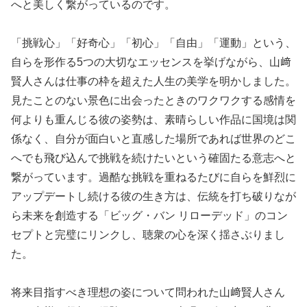
へと美しく繋がっているのです。
「挑戦心」「好奇心」「初心」「自由」「運動」という、
自らを形作る5つの大切なエッセンスを挙げながら、山﨑
賢人さんは仕事の枠を超えた人生の美学を明かしました。
見たことのない景色に出会ったときのワクワクする感情を
何よりも重んじる彼の姿勢は、素晴らしい作品に国境は関
係なく、自分が面白いと直感した場所であれば世界のどこ
へでも飛び込んで挑戦を続けたいという確固たる意志へと
繋がっています。過酷な挑戦を重ねるたびに自らを鮮烈に
アップデートし続ける彼の生き方は、伝統を打ち破りなが
ら未来を創造する「ビッグ・バン リローデッド」のコン
セプトと完璧にリンクし、聴衆の心を深く揺さぶりまし
た。
将来目指すべき理想の姿について問われた山﨑賢人さん