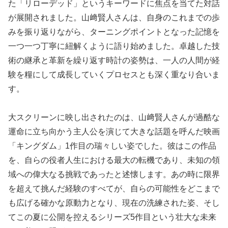
た「リローデッド」というキーワードに焦点を当てた対話
が展開されました。山﨑賢人さんは、自身のこれまでの歩
みを振り返りながら、ターニングポイントとなった記憶を
一つ一つ丁寧に紐解くように語り始めました。卓越した技
術の継承と革新を繰り返す時計の姿勢は、一人の人間が経
験を糧にして成長していくプロセスとも深く重なり合いま
す。
大スクリーンに映し出されたのは、山﨑賢人さんが過酷な
運命に立ち向かう主人公を演じて大きな話題を呼んだ映画
「キングダム」1作目の瑞々しい姿でした。彼はこの作品
を、自らの役者人生における最大の転機であり、未知の領
域への偉大なる挑戦であったと述懐します。あの時に限界
を超えて挑んだ経験のすべてが、自らの可能性をどこまで
も広げる確かな原動力となり、現在の洗練された姿、そし
てこの夏に公開を控えるシリーズ5作目という壮大な未来