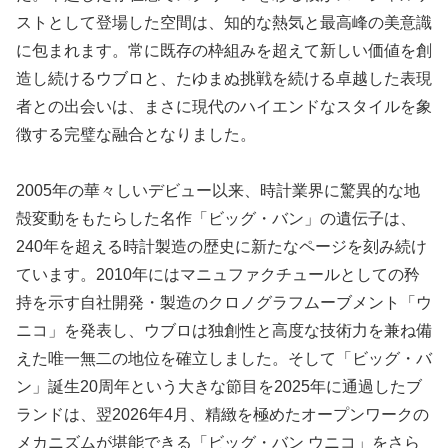
ストとして登場した空間は、知的な熱気と最高峰の美意識
に包まれます。常に既存の枠組みを超えて新しい価値を創
造し続けるウブロと、たゆまぬ挑戦を続ける卓越した表現
者との出会いは、まさに現代のハイエンドなスタイルを象
徴する完璧な融合となりました。
2005年の華々しいデビュー以来、時計業界に驚異的な地
殻変動をもたらした名作「ビッグ・バン」の遺伝子は、
240年を超える時計製造の歴史に新たなページを刻み続け
ています。2010年にはマニュファクチュールとしての矜
持を示す自社開発・製造のクロノグラフムーブメント「ウ
ニコ」を発表し、ウブロは独創性と高度な技術力を兼ね備
えた唯一無二の地位を確立しました。そして「ビッグ・バ
ン」誕生20周年という大きな節目を2025年に通過したブ
ランドは、翌2026年4月、精緻を極めたオープンワークの
メカニズムが堪能できる「ビッグ・バン ウニコ」をさら