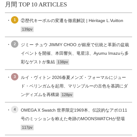
月間 TOP 10 ARTICLES
1
②歴代キーポルの変遷を徹底解説 | Héritage L.Vuitton
139pv
2
ジミー チュウ JIMMY CHOO が銀座で伝統と革新の盆栽
イベントを開催、本田響矢、竜星涼、Ayumu Imazuら多
彩なゲストが集結
138pv
3
ルイ・ヴィトン 2026春夏メンズ・フォーマルにジュー
ド・ベリンガムを起用、マリンブルーの古色を基調にダ
ンディズムを再構築
128pv
4
OMEGA X Swatch 世界限定1969本、伝説的なアポロ11
号のミッションを称えた奇跡のMOONSWATCHが登場
117pv