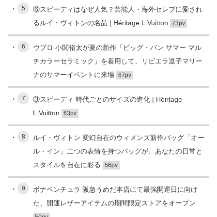
5
⑥スピーディはなぜ人気？芸能人・海外セレブに愛され
るルイ・ヴィトンの名品 | Héritage L.Vuitton
73pv
6
ウブロ 小関裕太が夏の新作「ビッグ・バン サマー マル
チカラーセラミック」を着用して、リビエラ逗子マリー
ナのサマーイベントに来場
67pv
7
③スピーディ 時代ごとのサイズの進化 | Héritage
L.Vuitton
63pv
8
ルイ・ヴィトン 変幻自在のウィメンズ新作バッグ「オー
ル・イン」二つの表情を持つバッグが、あなたの日常と
スタイルを自在に彩る
56pv
9
ボナベンチュラ 阪急うめだ本店にて最強開運日に向け
た、開運レザーアイテムの期間限定ストアをオープン