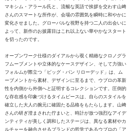
マキシム・アラール氏と、流暢な英語で挨拶を交わす山﨑
さんのスマートな所作が、会場の雰囲気を瞬時に和やかに
変化させました。グローバルな視野を持つ二人の出会いに
よって、新作のお披露目はこれ以上ない華やかなスタート
を切ったのです。
オープンワーク仕様のダイアルから覗く精緻なクロノグラ
フムーブメントや立体的なケースデザイン、そして力強い
フォルムが際立つ「ビッグ・バン リローデッド」は、ム
ーブメントから素材、デザインに至るまで、ウブロの革新
性を内側から外側へと証明するコレクションです。圧倒的
な存在感を印象づけるタイムピースは、自らのスタイルを
確立した大人の腕元に確固たる品格をもたらします。山﨑
さんの研ぎ澄まされた佇まいと、時計が放つ強烈なアイデ
ンティティが美しく調和したステージは、異なる素材やカ
ルチャーを融合させるブランドの哲学であるウブロの「ア