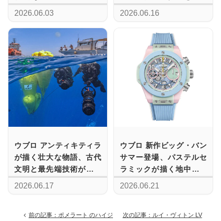
ク・フュージョン クロノ
するクロノグラフ限定モ
2026.06.03
2026.06.16
グラフ チタニウム ブルー
デル
ヴィクトリー」 誕生
ウブロ アンティキティラ
ウブロ 新作ビッグ・バン
が描く壮大な物語、古代
サマー登場、パステルセ
文明と最先端技術が交差
ラミックが描く地中海の
する挑戦
色彩と機械美
2026.06.17
2026.06.21
前の記事：ポメラート のハイジ
次の記事：ルイ・ヴィトン LV