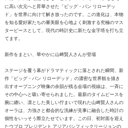
に高い次元へと昇華させた「ビッグ・バン リローデッ
ド」を世界に向けて解き放ったのです。この進化は、本物
を知る愛好家たちの審美眼を心地よく刺激する究極のマス
ターピースとして、現代の時計史に新たな金字塔を打ち立
てます。
新作をまとい、華やかに山﨑賢人さんが登場
ステージを覆う幕がドラマティックに落とされた瞬間、新
作「ビッグ・バン リローデッド」の濃密な世界観を描き
出すオープニング映像の余韻が残る会場の視線は、一斉に
その中心へと吸い寄せられました。最新のタイムピースを
腕に纏い、凛とした美しい佇まいで現れた山﨑賢人さんの
オーラは、力強さと都会的な洗練が見事に融合した時計の
個性をいっそう際立たせています。この日、初対面を迎え
たウブロ プレジデント アジアパシフィックリージョンの