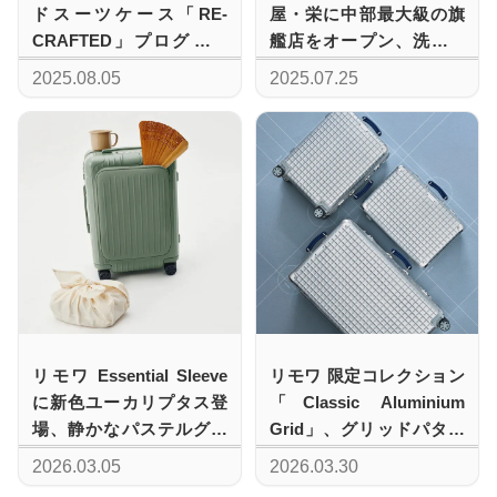
ドスーツケース「RE-
屋・栄に中部最大級の旗
CRAFTED」プログラム
艦店をオープン、洗練さ
で手に入れる唯一無二の
れた佇まいに注目
2025.08.05
2025.07.25
コレクション
リモワ Essential Sleeve
リモワ 限定コレクション
に新色ユーカリプタス登
「Classic Aluminium
場、静かなパステルグリ
Grid」、グリッドパター
ーンが旅スタイルを更新
ンのプレス加工による新
2026.03.05
2026.03.30
するシーズナルカラー
たな表情