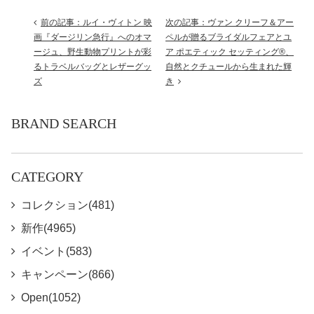
前の記事：ルイ・ヴィトン 映
次の記事：ヴァン クリーフ＆アー
画『ダージリン急行』へのオマ
ペルが贈るブライダルフェアとユ
ージュ、野生動物プリントが彩
ア ポエティック セッティング®、
るトラベルバッグとレザーグッ
自然とクチュールから生まれた輝
ズ
き
BRAND SEARCH
CATEGORY
コレクション(481)
新作(4965)
イベント(583)
キャンペーン(866)
Open(1052)