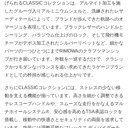
げられるCLASSICコレクションは、アルマイト加工を施
したグルーヴ入りアルミニウムシェルと、洗練されたレザ
ーディテールによって、ブランドが歩んできた軌跡へのオ
マージュを表現しています。ブラックレザーのハンドルと
シーリング、パラジウム仕上げのロック、そして飛行機モ
チーフがデボス加工されたシルバーリベットなど、細かな
パーツの一つひとつにまでRIMOWAのクラフツマンシッ
プが行き届いています。外観を一巡するだけで、クラシッ
クかつモダンなバランスを追い求めてきたラゲージブラン
ドとしての矜持が感じられる仕上がりです。
さらにCLASSICコレクションには、ストレスの少ない移
動を支える機能が揃っています。高さを細かく調整できる
テレスコープハンドルや、スムーズな走行をかなえるマル
チホイールシステム®、安心感を高めるTSA承認ロックを
搭載し、移動中の快適さとセキュリティの両面を追求して
います。内装には調整可能なフレックス ディバイダーを