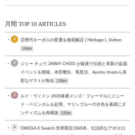
月間 TOP 10 ARTICLES
1
②歴代キーポルの変遷を徹底解説 | Héritage L.Vuitton
144pv
2
ジミー チュウ JIMMY CHOO が銀座で伝統と革新の盆栽
イベントを開催、本田響矢、竜星涼、Ayumu Imazuら多
彩なゲストが集結
136pv
3
ルイ・ヴィトン 2026春夏メンズ・フォーマルにジュー
ド・ベリンガムを起用、マリンブルーの古色を基調にダ
ンディズムを再構築
132pv
4
OMEGA X Swatch 世界限定1969本、伝説的なアポロ11