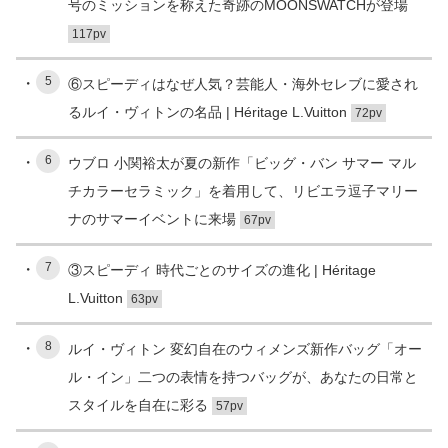
号のミッションを称えた奇跡のMOONSWATCHが登場
117pv
5
⑥スピーディはなぜ人気？芸能人・海外セレブに愛され
るルイ・ヴィトンの名品 | Héritage L.Vuitton
72pv
6
ウブロ 小関裕太が夏の新作「ビッグ・バン サマー マル
チカラーセラミック」を着用して、リビエラ逗子マリー
ナのサマーイベントに来場
67pv
7
③スピーディ 時代ごとのサイズの進化 | Héritage
L.Vuitton
63pv
8
ルイ・ヴィトン 変幻自在のウィメンズ新作バッグ「オー
ル・イン」二つの表情を持つバッグが、あなたの日常と
スタイルを自在に彩る
57pv