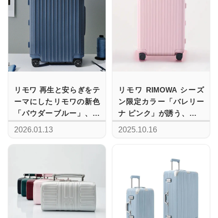
リモワ 再生と安らぎをテ
リモワ RIMOWA シーズ
ーマにしたリモワの新色
ン限定カラー「バレリー
「パウダーブルー」、ス
ナ ピンク」が誘う、新た
ーツケースDistinctと
な旅の季節
2026.01.13
2025.10.16
Original TwistとPersonal
で展開