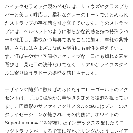
ハイテクセラミック製のベゼルは、リュウズやクラスプカ
バーと美しく呼応し、柔和なグレーのトーンでまとめられ
たストラップの存在感を引き立てています。そのストラッ
プには、ベルベットのように滑らかな質感を持つ特殊ラバ
ーを採用し、柔軟かつ無臭であることに加え、摩耗や紫外
線、さらにはさまざまな酸や溶剤にも耐性を備えていま
す。汗ばみやすい季節やアクティブな一日にも頼れる素材
選びは、見た目の洗練だけでなく、リアルなライフスタイ
ルに寄り添うラドーの姿勢を感じさせます。
デザインの随所に散りばめられたイエローゴールドのアク
セントは、手元に穏やかな華やぎを加える役割を担ってい
ます。円筒形のサファイアクリスタルの縁にはグレーのメ
タライゼーションが施され、その内側に、ホワイトの
Super-Luminova®を塗布したインデックスを配したミニ
ッツトラックが、まるで宙に浮かぶリングのようにレイア