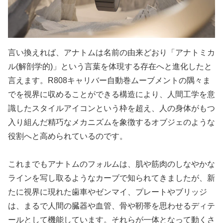
言い換えれば、アナトムは名前の由来どおり「アナトミカ
ル(解剖学的)」という言葉を体現する存在へと進化したと
言えます。R808キャリバー自動巻ムーブメントの隅々ま
でを視界に収めることができる構造により、人間工学を意
識したスタイルアイコンという枠を超え、人の身体がもつ
入り組んだ精巧なメカニズムを象徴するオブジェのような
役割へと高められているのです。
これまでもアナトムのフォルムは、肌や筋肉のしなやかな
ラインを写し取るようなカーブで知られてきましたが、新
たに視界に現れた歯車やゼンマイ、プレートやブリッジ
は、まるで人間の臓器や血管、骨や靭帯を思わせるディテ
ールとして機能しています。それらが一体となって動くさ