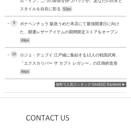
ル・イン」二つの表情を持つバッグが、あなたの日常と
スタイルを自在に彩る
52pv
9
ボナベンチュラ 阪急うめだ本店にて最強開運日に向け
た、開運レザーアイテムの期間限定ストアをオープン
49pv
10
ロジェ・デュブイ 江戸城に集結する12人の戦国武将、
「エクスカリバー ザ カブト レガシー」の圧倒的造形
48pv
無料で人気ランキング GA4対応 Ranklet4