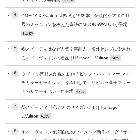
4
OMEGA X Swatch 世界限定1969本、伝説的なアポロ11
号のミッションを称えた奇跡のMOONSWATCHが登場
117pv
5
⑥スピーディはなぜ人気？芸能人・海外セレブに愛され
るルイ・ヴィトンの名品 | Héritage L.Vuitton
74pv
6
ウブロ 小関裕太が夏の新作「ビッグ・バン サマー マル
チカラーセラミック」を着用して、リビエラ逗子マリー
ナのサマーイベントに来場
67pv
7
③スピーディ 時代ごとのサイズの進化 | Héritage
L.Vuitton
61pv
8
ルイ・ヴィトン 変幻自在のウィメンズ新作バッグ「オー