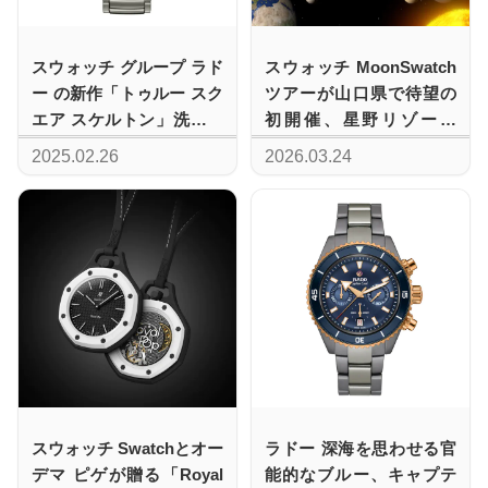
スウォッチ グループ ラド
スウォッチ MoonSwatch
ー の新作「トゥルー スク
ツアーが山口県で待望の
エア スケルトン」洗練さ
初開催、星野リゾート
れた構造美が生み出す力
「界 長門」2日間限定の
2025.02.26
2026.03.24
強い存在感
特別な出逢い
スウォッチ Swatchとオー
ラドー 深海を思わせる官
デマ ピゲが贈る「Royal
能的なブルー、キャプテ