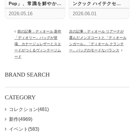
Pop」、常識を鮮やかに
ンクック ハイテクセラミ
塗り替える革新的なコラ
ック クロノグラフが放つ
2026.05.16
2026.06.01
ボレーション
高揚感と圧倒的な美貌
前の記事：ディオール 新作
次の記事：ディオール リアーナが
「ディオリー」バッグが登
選んだメンズコートと「ディオール
場、カナージュレザーとスエ
シガール」「ディオール クランチ
ードがつくるヴィンテージム
ー」バッグのモードなバランス
ード
BRAND SEARCH
CATEGORY
コレクション(481)
新作(4969)
イベント(583)