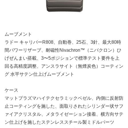
ムーブメント
ラドー キャリバーR808、自動巻、25石、3針、最大80時
間パワーリザーブ、耐磁性Nivachron™（ニバクロン）ひ
げぜんまい搭載、3〜5ポジションで標準テスト要件を上
回る高精度調整、アンスラサイト（無煙炭色）コーティン
グ 水平サテン仕上げムーブメント
ケース
マットプラズマハイテクセラミックベゼル、内側に反射防
止コーティングを施した、面取りされたシリンダー状サフ
ァイアクリスタル、メタライゼーション接着、横方向サテ
ン仕上げを施したステンレススチール製ミドルパーツ