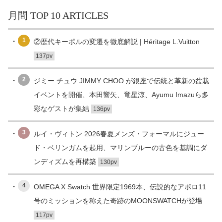
月間 TOP 10 ARTICLES
1
②歴代キーポルの変遷を徹底解説 | Héritage L.Vuitton
137pv
2
ジミー チュウ JIMMY CHOO が銀座で伝統と革新の盆栽
イベントを開催、本田響矢、竜星涼、Ayumu Imazuら多
彩なゲストが集結
136pv
3
ルイ・ヴィトン 2026春夏メンズ・フォーマルにジュー
ド・ベリンガムを起用、マリンブルーの古色を基調にダ
ンディズムを再構築
130pv
4
OMEGA X Swatch 世界限定1969本、伝説的なアポロ11
号のミッションを称えた奇跡のMOONSWATCHが登場
117pv