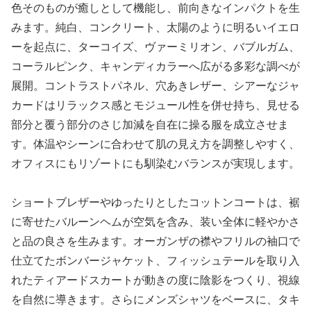
色そのものが癒しとして機能し、前向きなインパクトを生
みます。純白、コンクリート、太陽のように明るいイエロ
ーを起点に、ターコイズ、ヴァーミリオン、バブルガム、
コーラルピンク、キャンディカラーへ広がる多彩な調べが
展開。コントラストパネル、穴あきレザー、シアーなジャ
カードはリラックス感とモジュール性を併せ持ち、見せる
部分と覆う部分のさじ加減を自在に操る服を成立させま
す。体温やシーンに合わせて肌の見え方を調整しやすく、
オフィスにもリゾートにも馴染むバランスが実現します。
ショートブレザーやゆったりとしたコットンコートは、裾
に寄せたバルーンヘムが空気を含み、装い全体に軽やかさ
と品の良さを生みます。オーガンザの襟やフリルの袖口で
仕立てたボンバージャケット、フィッシュテールを取り入
れたティアードスカートが動きの度に陰影をつくり、視線
を自然に導きます。さらにメンズシャツをベースに、タキ