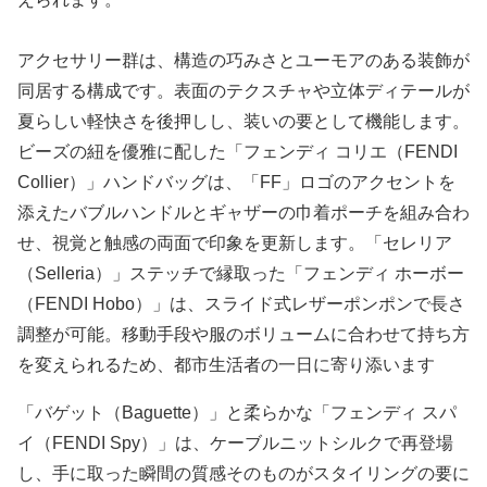
アクセサリー群は、構造の巧みさとユーモアのある装飾が
同居する構成です。表面のテクスチャや立体ディテールが
夏らしい軽快さを後押しし、装いの要として機能します。
ビーズの紐を優雅に配した「フェンディ コリエ（FENDI
Collier）」ハンドバッグは、「FF」ロゴのアクセントを
添えたバブルハンドルとギャザーの巾着ポーチを組み合わ
せ、視覚と触感の両面で印象を更新します。「セレリア
（Selleria）」ステッチで縁取った「フェンディ ホーボー
（FENDI Hobo）」は、スライド式レザーポンポンで長さ
調整が可能。移動手段や服のボリュームに合わせて持ち方
を変えられるため、都市生活者の一日に寄り添います
「バゲット（Baguette）」と柔らかな「フェンディ スパ
イ（FENDI Spy）」は、ケーブルニットシルクで再登場
し、手に取った瞬間の質感そのものがスタイリングの要に