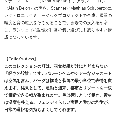
ンナ・マニャーニ（Anna Magnani）、アラン・ドロン
（Alain Delon）の声を、ScannerとMatthias Schubertのエ
レクトロニックミュージックプロジェクトで合成。視覚の
粒度と音の粒度をそろえることで、会場での没入感が増
し、ランウェイの記憶が日常の装い選びにも残りやすい構
成になっています。
【Editor's View】
このコレクションの肝は、視覚効果だけにとどまらない
「軽さの設計」です。バルーンヘムやシアーなジャカード
は空気を含み、バッグは構造と装飾の最小単位で表情を変
えます。結果として、通勤と週末、都市とリゾートを一枚
で横断できる幅が生まれます。色は癒しとして働き、素材
は温度を整える。フェンディらしい実用と遊びの均衡が、
日常の選択を気持ちよくしてくれます。