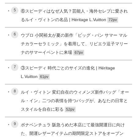
5
⑥スピーディはなぜ人気？芸能人・海外セレブに愛され
るルイ・ヴィトンの名品 | Héritage L.Vuitton
72pv
6
ウブロ 小関裕太が夏の新作「ビッグ・バン サマー マル
チカラーセラミック」を着用して、リビエラ逗子マリー
ナのサマーイベントに来場
67pv
7
③スピーディ 時代ごとのサイズの進化 | Héritage
L.Vuitton
61pv
8
ルイ・ヴィトン 変幻自在のウィメンズ新作バッグ「オー
ル・イン」二つの表情を持つバッグが、あなたの日常と
スタイルを自在に彩る
52pv
9
ボナベンチュラ 阪急うめだ本店にて最強開運日に向け
た、開運レザーアイテムの期間限定ストアをオープン