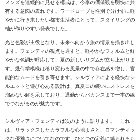
メンズを連続的に見せる構成は、今季の価値観を明快に共
有する意図の表れです。ワードローブを性別で分けずに軽
やかに行き来したい都市生活者にとって、スタイリングの
軸が作りやすい発表でした。
光と色彩が主役となり、未来へ向かう旅の情景を描き出し
ます。フェンディの視点を通すと、軽やかなフォルムと鮮
やかな色調が呼応して、夏の新しいリズムが立ち上がりま
す。幾何学模様は移り変わる風景の中で存在感を増し、官
能的なムードを引き寄せます。シルヴィアによる軽快なシ
ルエットと遊び心ある設計は、真夏日の装いにストレスを
溜めない解を示しており、通勤からバカンスまで一本の線
でつながるのが魅力です。
シルヴィア・フェンディは次のように語ります。「これ
は、リラックスしたカラフルな心地よさと、ロマンティッ
クな優雅さについてなのです。ひとつの定義に縛られるも