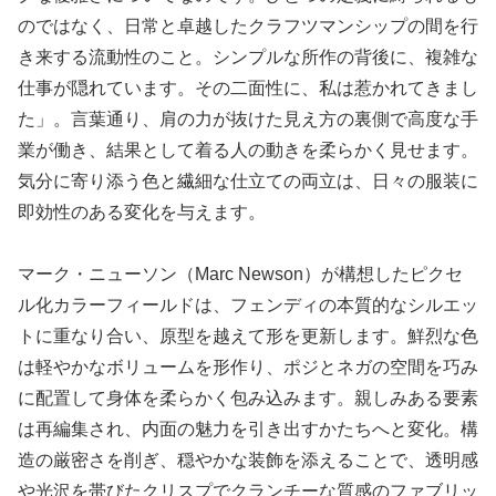
のではなく、日常と卓越したクラフツマンシップの間を行
き来する流動性のこと。シンプルな所作の背後に、複雑な
仕事が隠れています。その二面性に、私は惹かれてきまし
た」。言葉通り、肩の力が抜けた見え方の裏側で高度な手
業が働き、結果として着る人の動きを柔らかく見せます。
気分に寄り添う色と繊細な仕立ての両立は、日々の服装に
即効性のある変化を与えます。
マーク・ニューソン（Marc Newson）が構想したピクセ
ル化カラーフィールドは、フェンディの本質的なシルエッ
トに重なり合い、原型を越えて形を更新します。鮮烈な色
は軽やかなボリュームを形作り、ポジとネガの空間を巧み
に配置して身体を柔らかく包み込みます。親しみある要素
は再編集され、内面の魅力を引き出すかたちへと変化。構
造の厳密さを削ぎ、穏やかな装飾を添えることで、透明感
や光沢を帯びたクリスプでクランチーな質感のファブリッ