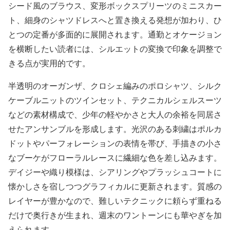
シード風のブラウス、変形ボックスプリーツのミニスカー
ト、細身のシャツドレスへと置き換える発想が加わり、ひ
とつの定番が多面的に展開されます。通勤とオケージョン
を横断したい読者には、シルエットの変換で印象を調整で
きる点が実用的です。
半透明のオーガンザ、クロシェ編みのポロシャツ、シルク
ケーブルニットのツインセット、テクニカルシェルスーツ
などの素材構成で、少年の軽やかさと大人の余裕を同居さ
せたアンサンブルを形成します。光沢のある刺繍はポルカ
ドットやパーフォレーションの表情を帯び、手描きの小さ
なブーケがフローラルレースに繊細な色を差し込みます。
デイジーや織り模様は、シアリングやプラッシュコートに
懐かしさを宿しつつグラフィカルに更新されます。質感の
レイヤーが豊かなので、難しいテクニックに頼らず重ねる
だけで奥行きが生まれ、週末のワントーンにも華やぎを加
えられます。