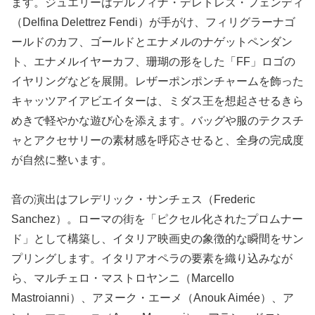
ます。ジュエリーはデルフィナ・デレトレズ・フェンディ
（Delfina Delettrez Fendi）が手がけ、フィリグラーナゴ
ールドのカフ、ゴールドとエナメルのナゲットペンダン
ト、エナメルイヤーカフ、珊瑚の形をした「FF」ロゴの
イヤリングなどを展開。レザーポンポンチャームを飾った
キャッツアイアビエイターは、ミダス王を想起させるきら
めきで軽やかな遊び心を添えます。バッグや服のテクスチ
ャとアクセサリーの素材感を呼応させると、全身の完成度
が自然に整います。
音の演出はフレデリック・サンチェス（Frederic
Sanchez）。ローマの街を「ピクセル化されたプロムナー
ド」として構築し、イタリア映画史の象徴的な瞬間をサン
プリングします。イタリアオペラの要素を織り込みなが
ら、マルチェロ・マストロヤンニ（Marcello
Mastroianni）、アヌーク・エーメ（Anouk Aimée）、ア