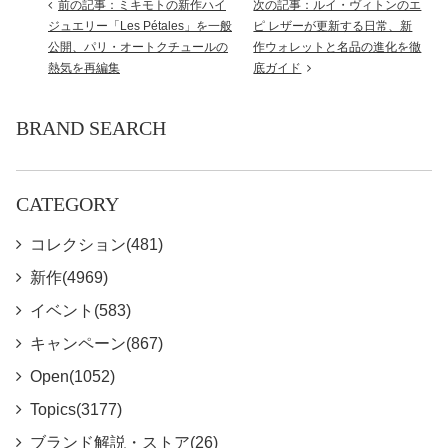
前の記事：ミキモトの新作ハイ
次の記事：ルイ・ヴィトンのエ
ジュエリー「Les Pétales」を一般
ピ レザーが更新する日常、新
公開、パリ・オートクチュールの
作ウォレットと名品の進化を徹
熱気を再編集
底ガイド
BRAND SEARCH
CATEGORY
コレクション(481)
新作(4969)
イベント(583)
キャンペーン(867)
Open(1052)
Topics(3177)
ブランド解説・ストア(26)