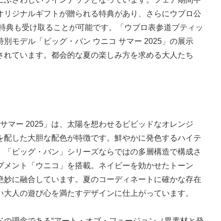
オリジナルギフトが贈られる特典があり、さらにウブロ公
の特典も受け取ることが可能です。「ウブロ表参道ブティッ
モデル「ビッグ・バン ウニコ サマー 2025」の展示
されています。都会的な夏の楽しみ方を求める大人たち
。
サマー 2025」は、太陽を想わせるビビッドなオレンジ
を配した大胆な配色が特徴です。鮮やかに発色するハイテ
、「ビッグ・バン」シリーズならではの多層構造で構成さ
ブメント「ウニコ」を搭載。ネイビーを効かせたトーン
絶妙に融合しています。夏のコーディネートに確かな存在
い大人の遊び心を満たすデザインに仕上がっています。
ドの理念である“アート・オブ・フュージョン（異素材と発