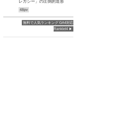
レガシー」の圧倒的造形
48pv
無料で人気ランキング GA4対応
Ranklet4