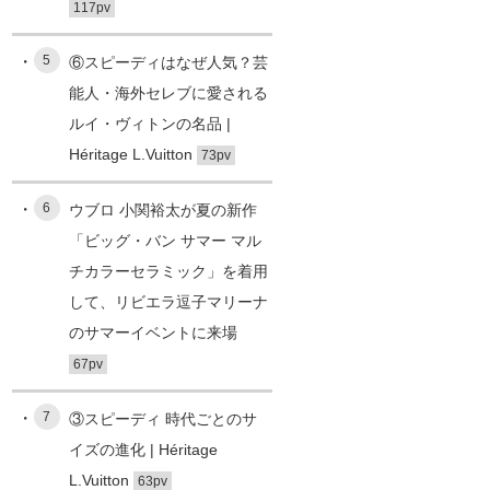
117pv
5
⑥スピーディはなぜ人気？芸
能人・海外セレブに愛される
ルイ・ヴィトンの名品 |
Héritage L.Vuitton
73pv
6
ウブロ 小関裕太が夏の新作
「ビッグ・バン サマー マル
チカラーセラミック」を着用
して、リビエラ逗子マリーナ
のサマーイベントに来場
67pv
7
③スピーディ 時代ごとのサ
イズの進化 | Héritage
L.Vuitton
63pv