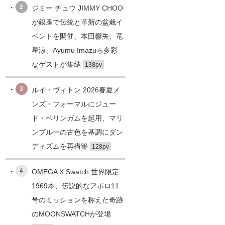
2
ジミー チュウ JIMMY CHOO
が銀座で伝統と革新の盆栽イ
ベントを開催、本田響矢、竜
星涼、Ayumu Imazuら多彩
なゲストが集結
138pv
3
ルイ・ヴィトン 2026春夏メ
ンズ・フォーマルにジュー
ド・ベリンガムを起用、マリ
ンブルーの古色を基調にダン
ディズムを再構築
128pv
4
OMEGA X Swatch 世界限定
1969本、伝説的なアポロ11
号のミッションを称えた奇跡
のMOONSWATCHが登場