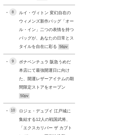
8
ルイ・ヴィトン 変幻自在の
ウィメンズ新作バッグ「オー
ル・イン」二つの表情を持つ
バッグが、あなたの日常とス
タイルを自在に彩る
56pv
9
ボナベンチュラ 阪急うめだ
本店にて最強開運日に向け
た、開運レザーアイテムの期
間限定ストアをオープン
50pv
10
ロジェ・デュブイ 江戸城に
集結する12人の戦国武将、
「エクスカリバー ザ カブト