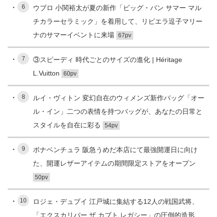
6
ウブロ 小関裕太が夏の新作「ビッグ・バン サマー マル
チカラーセラミック」を着用して、リビエラ逗子マリー
ナのサマーイベントに来場
67pv
7
③スピーディ 時代ごとのサイズの進化 | Héritage
L.Vuitton
60pv
8
ルイ・ヴィトン 変幻自在のウィメンズ新作バッグ「オー
ル・イン」二つの表情を持つバッグが、あなたの日常と
スタイルを自在に彩る
54pv
9
ボナベンチュラ 阪急うめだ本店にて最強開運日に向け
た、開運レザーアイテムの期間限定ストアをオープン
50pv
10
ロジェ・デュブイ 江戸城に集結する12人の戦国武将、
「エクスカリバー ザ カブト レガシー」の圧倒的造形