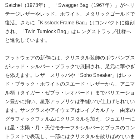
Satchel（1973年）」「Swagger Bag（1967年）」がヘリ
テージレザーやレッド、ホワイト、メタリックゴールドで
復活。さらに「Kisslock Frame Bag」はコンパクトに復刻
され、「Twin Turnlock Bag」はロングストラップ仕様へ
と進化しています。
フットウェアの新作には、クリスタル装飾のボウパンプス
がレッド・シルバー・ブラックで展開され、足元に華やぎ
を添えます。レザースリッパや「Soho Sneaker」はレッ
ド・ブラック・ホワイトのスエード・レザーから、アニマ
ル柄（タイガー・ゼブラ・レオパード）までバリエーショ
ン豊かに揃い、星形アップリケは手縫いで仕上げられてい
ます。サングラスやアイウェアはレイブカルチャー由来の
グラフィックフォルムにクリスタルを加え、ジュエリーに
は星・太陽・月・天使モチーフをシルバーとブラスのコン
トラストで表現し、一部にはクリスタルを散りばめていま