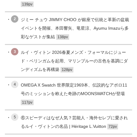
139pv
2
ジミー チュウ JIMMY CHOO が銀座で伝統と革新の盆栽
イベントを開催、本田響矢、竜星涼、Ayumu Imazuら多
彩なゲストが集結
138pv
3
ルイ・ヴィトン 2026春夏メンズ・フォーマルにジュー
ド・ベリンガムを起用、マリンブルーの古色を基調にダ
ンディズムを再構築
128pv
4
OMEGA X Swatch 世界限定1969本、伝説的なアポロ11
号のミッションを称えた奇跡のMOONSWATCHが登場
117pv
5
⑥スピーディはなぜ人気？芸能人・海外セレブに愛され
るルイ・ヴィトンの名品 | Héritage L.Vuitton
72pv