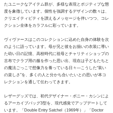
たユニークなアイテム群が、多様な表現とポジティブな態
度を象徴しています。個性を強調するデザインの数々は、
クリエイティビティを讃えるメッセージを伴いつつ、コレ
クション全体をカラフルに彩っています。
ヴィヴァースはこのコレクションに込めた自身の体験を次
のように語っています。母が兄と彼をお揃いの衣装に導い
た幼い日の記憶、高校時代に祖母とチャリティショップの
古布でクラブ用の服を作った思い出、現在は子どもたちと
の魔法ごっこで想像力を養っている日々—こうした“装い
の楽しさ”を、多くの人と分かち合いたいとの思いが本コ
レクションを通して伝わってきます。
レザーグッズでは、初代デザイナー・ボニー・カシンによ
るアーカイブバッグ3型を、現代感覚でアップデートして
います。「Double Entry Satchel（1969年）」「Doctor