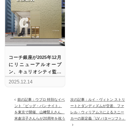
コーチ銀座が2025年12月
にリニューアルオープ
ン、キュリオシティ監修
の空間でブランドの世界
2025.12.14
観を体感
前の記事：ウブロ 特別なイベ
次の記事：ルイ・ヴィトン ストリ
ント「ビッグ・バン ナイト」
ートとダンディズムが交差、ファ
を東京で開催、山﨑賢人さん、
レル・ウィリアムスによるスニー
米倉涼子さんらが20周年を祝う
カーの新定義「LV バターソフト」