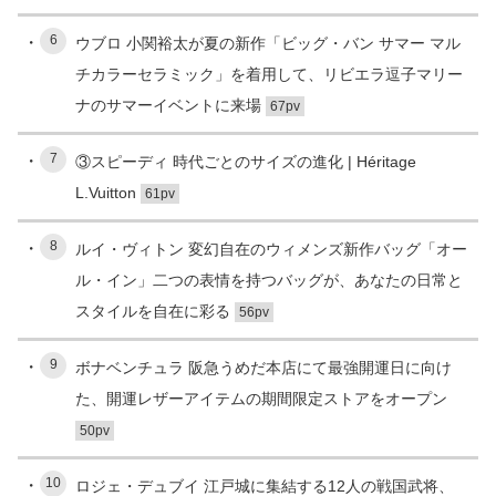
6
ウブロ 小関裕太が夏の新作「ビッグ・バン サマー マル
チカラーセラミック」を着用して、リビエラ逗子マリー
ナのサマーイベントに来場
67pv
7
③スピーディ 時代ごとのサイズの進化 | Héritage
L.Vuitton
61pv
8
ルイ・ヴィトン 変幻自在のウィメンズ新作バッグ「オー
ル・イン」二つの表情を持つバッグが、あなたの日常と
スタイルを自在に彩る
56pv
9
ボナベンチュラ 阪急うめだ本店にて最強開運日に向け
た、開運レザーアイテムの期間限定ストアをオープン
50pv
10
ロジェ・デュブイ 江戸城に集結する12人の戦国武将、