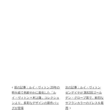
前の記事：ルイ・ヴィトン 20年の
次の記事：ルイ・ヴィトン
時を経て色鮮やかに進化した「ル
ゼンデイヤが 第82回ゴール
イ・ヴィトン × 村上隆」コレクショ
デン・グローブ賞で、鮮烈な
ンより、多彩なデザインの新作バッ
サフランカラーのドレスを着
グが登場
用