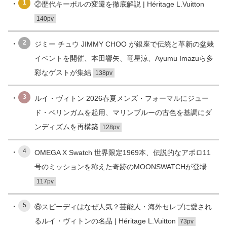
1
②歴代キーポルの変遷を徹底解説 | Héritage L.Vuitton
140pv
2
ジミー チュウ JIMMY CHOO が銀座で伝統と革新の盆栽
イベントを開催、本田響矢、竜星涼、Ayumu Imazuら多
彩なゲストが集結
138pv
3
ルイ・ヴィトン 2026春夏メンズ・フォーマルにジュー
ド・ベリンガムを起用、マリンブルーの古色を基調にダ
ンディズムを再構築
128pv
4
OMEGA X Swatch 世界限定1969本、伝説的なアポロ11
号のミッションを称えた奇跡のMOONSWATCHが登場
117pv
5
⑥スピーディはなぜ人気？芸能人・海外セレブに愛され
るルイ・ヴィトンの名品 | Héritage L.Vuitton
73pv