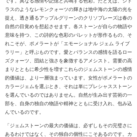
です。異なる感情や記憶と共鳴する色彩。たとえば、シト
ラスのようなレモンクォーツの輝きは地中海の太陽の光を
捉え、透き通るアップルグリーンのクリソプレーズは春の
自然の目覚めを想起させます。各ストーンが自らの物語や
意味を持つ、この詩的な色彩のパレットが形作るもの、そ
れこそが、ポメラートが「エモーショナル ジェム ライブ
ラリー」と呼ぶものです。愛とバランスの感情を語るロー
ズクォーツ、団結と強さを象徴するアメシスト。需要の高
まりとともに希少性を増すこれらのジェムストーンの感情
的価値は、より一層強まっています。女性がポメラートの
カラージェムを選ぶとき、それは単にプレシャスストーン
を選んでいるのではありません。自然が生み出す芸術の一
部を、自身の独自の物語や精神とともに受け入れ、包み込
んでいるのです。
「ジェムストーンの最大の価値は、必ずしもその完璧さに
あるわけではなく、その独自の個性にこそあるのです。カ