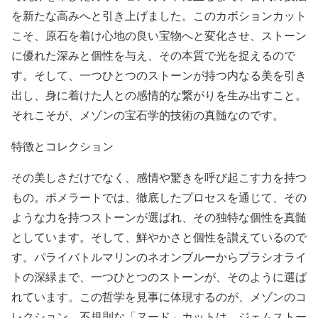
を新たな高みへと引き上げました。このカボションカット
こそ、原石を着け心地の良い宝物へと変化させ、ストーン
に優れた深みと個性を与え、その本質で光を捉えるので
す。そして、一つひとつのストーンが持つ内なる美を引き
出し、身に着けた人との感情的な繋がりを生み出すこと。
それこそが、メゾンの宝石学的技術の真髄なのです。
特徴とコレクション
その美しさだけでなく、感情や驚きを呼び起こす力を持つ
もの。ポメラートでは、徹底したプロセスを通じて、その
ような力を持つストーンが選ばれ、その独特な個性を真髄
としています。そして、鮮やかさと個性を讃えているので
す。パライバトルマリンのネオンブルーからプラシオライ
トの深緑まで、一つひとつのストーンが、そのように選ば
れています。この哲学を見事に体現するのが、メゾンのコ
レクション。不規則な「ヌード」カットは、ジェムストー