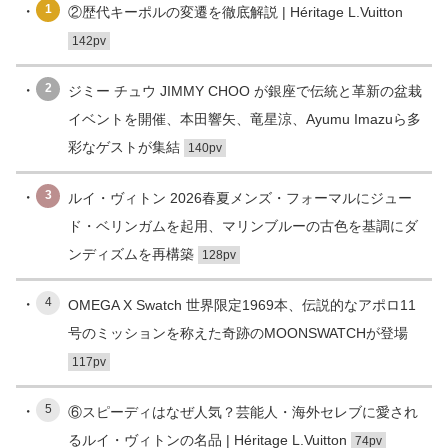
1
②歴代キーポルの変遷を徹底解説 | Héritage L.Vuitton
142pv
2
ジミー チュウ JIMMY CHOO が銀座で伝統と革新の盆栽
イベントを開催、本田響矢、竜星涼、Ayumu Imazuら多
彩なゲストが集結
140pv
3
ルイ・ヴィトン 2026春夏メンズ・フォーマルにジュー
ド・ベリンガムを起用、マリンブルーの古色を基調にダ
ンディズムを再構築
128pv
4
OMEGA X Swatch 世界限定1969本、伝説的なアポロ11
号のミッションを称えた奇跡のMOONSWATCHが登場
117pv
5
⑥スピーディはなぜ人気？芸能人・海外セレブに愛され
るルイ・ヴィトンの名品 | Héritage L.Vuitton
74pv