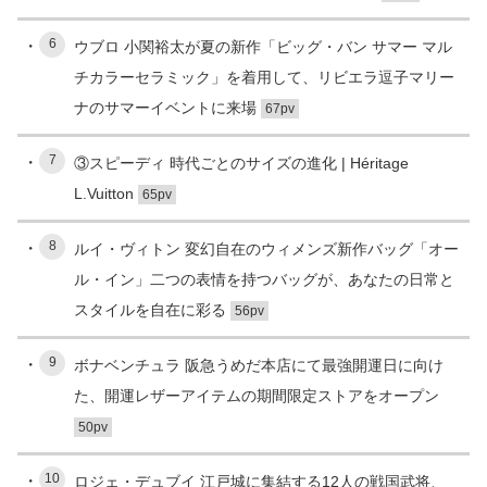
6
ウブロ 小関裕太が夏の新作「ビッグ・バン サマー マル
チカラーセラミック」を着用して、リビエラ逗子マリー
ナのサマーイベントに来場
67pv
7
③スピーディ 時代ごとのサイズの進化 | Héritage
L.Vuitton
65pv
8
ルイ・ヴィトン 変幻自在のウィメンズ新作バッグ「オー
ル・イン」二つの表情を持つバッグが、あなたの日常と
スタイルを自在に彩る
56pv
9
ボナベンチュラ 阪急うめだ本店にて最強開運日に向け
た、開運レザーアイテムの期間限定ストアをオープン
50pv
10
ロジェ・デュブイ 江戸城に集結する12人の戦国武将、