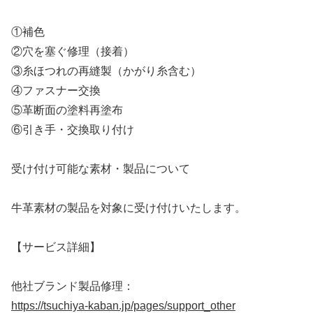
①補色
②穴を塞ぐ修理（接着）
③糸ほつれの再縫製（かがり糸含む）
④ファスナー交換
⑤革断面の塗料再塗布
⑥引き手・交換取り付け
受け付け可能な素材・製品について
牛革素材の製品を対象に受け付けいたします。
【サービス詳細】
他社ブランド製品修理：
https://tsuchiya-kaban.jp/pages/support_other