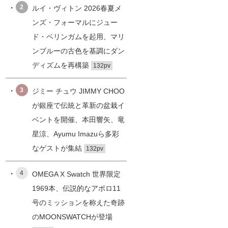
2
ルイ・ヴィトン 2026春夏メ
ンズ・フォーマルにジュー
ド・ベリンガムを起用、マリ
ンブルーの古色を基調にダン
ディズムを再構築
132pv
3
ジミー チュウ JIMMY CHOO
が銀座で伝統と革新の盆栽イ
ベントを開催、本田響矢、竜
星涼、Ayumu Imazuら多彩
なゲストが集結
132pv
4
OMEGA X Swatch 世界限定
1969本、伝説的なアポロ11
号のミッションを称えた奇跡
のMOONSWATCHが登場