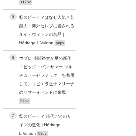
117pv
5
⑥スピーディはなぜ人気？芸
能人・海外セレブに愛される
ルイ・ヴィトンの名品 |
Héritage L.Vuitton
68pv
6
ウブロ 小関裕太が夏の新作
「ビッグ・バン サマー マル
チカラーセラミック」を着用
して、リビエラ逗子マリーナ
のサマーイベントに来場
67pv
7
③スピーディ 時代ごとのサ
イズの進化 | Héritage
L.Vuitton
63pv