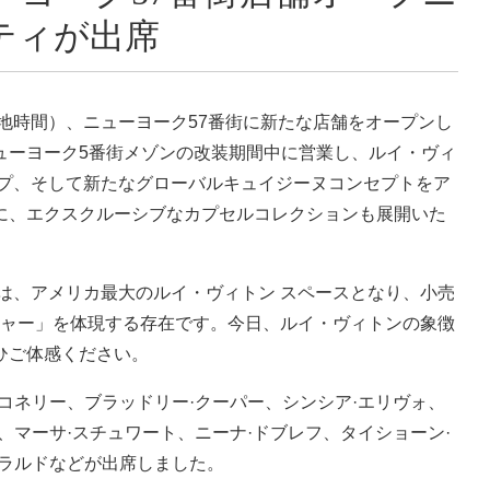
ティが出席
現地時間）、ニューヨーク57番街に新たな店舗をオープンし
ューヨーク5番街メゾンの改装期間中に営業し、ルイ・ヴィ
ップ、そして新たなグローバルキュイジーヌコンセプトをア
に、エクスクルーシブなカプセルコレクションも展開いた
舗は、アメリカ最大のルイ・ヴィトン スペースとなり、小売
チャー」を体現する存在です。今日、ルイ・ヴィトンの象徴
ひご体感ください。
コネリー、ブラッドリー·クーパー、シンシア·エリヴォ、
ム、マーサ·スチュワート、ニーナ·ドブレフ、タイショーン·
ェラルドなどが出席しました。