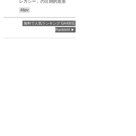
レガシー」の圧倒的造形
48pv
無料で人気ランキング GA4対応
Ranklet4