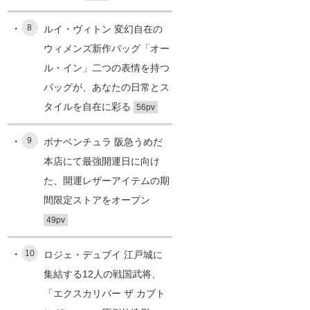
8
ルイ・ヴィトン 変幻自在の
ウィメンズ新作バッグ「オー
ル・イン」二つの表情を持つ
バッグが、あなたの日常とス
タイルを自在に彩る
56pv
9
ボナベンチュラ 阪急うめだ
本店にて最強開運日に向け
た、開運レザーアイテムの期
間限定ストアをオープン
49pv
10
ロジェ・デュブイ 江戸城に
集結する12人の戦国武将、
「エクスカリバー ザ カブト