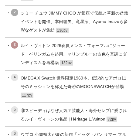
2
ジミー チュウ JIMMY CHOO が銀座で伝統と革新の盆栽
イベントを開催、本田響矢、竜星涼、Ayumu Imazuら多
彩なゲストが集結
136pv
3
ルイ・ヴィトン 2026春夏メンズ・フォーマルにジュー
ド・ベリンガムを起用、マリンブルーの古色を基調にダ
ンディズムを再構築
132pv
4
OMEGA X Swatch 世界限定1969本、伝説的なアポロ11
号のミッションを称えた奇跡のMOONSWATCHが登場
117pv
5
⑥スピーディはなぜ人気？芸能人・海外セレブに愛され
るルイ・ヴィトンの名品 | Héritage L.Vuitton
72pv
6
ウブロ 小関裕太が夏の新作「ビッグ・バン サマー マル