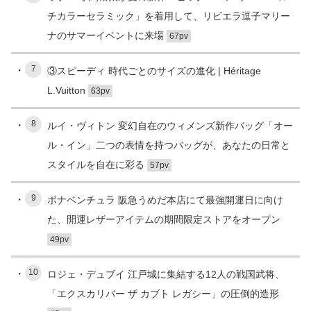
チカラーセラミック」を着用して、リビエラ逗子マリー
ナのサマーイベントに来場
67pv
7
③スピーディ 時代ごとのサイズの進化 | Héritage
L.Vuitton
63pv
8
ルイ・ヴィトン 変幻自在のウィメンズ新作バッグ「オー
ル・イン」二つの表情を持つバッグが、あなたの日常と
スタイルを自在に彩る
57pv
9
ボナベンチュラ 阪急うめだ本店にて最強開運日に向け
た、開運レザーアイテムの期間限定ストアをオープン
49pv
10
ロジェ・デュブイ 江戸城に集結する12人の戦国武将、
「エクスカリバー ザ カブト レガシー」の圧倒的造形