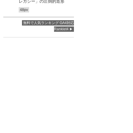
レガシー」の圧倒的造形
48pv
無料で人気ランキング GA4対応
Ranklet4