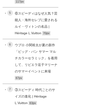
117pv
5
⑥スピーディはなぜ人気？芸
能人・海外セレブに愛される
ルイ・ヴィトンの名品 |
Héritage L.Vuitton
70pv
6
ウブロ 小関裕太が夏の新作
「ビッグ・バン サマー マル
チカラーセラミック」を着用
して、リビエラ逗子マリーナ
のサマーイベントに来場
67pv
7
③スピーディ 時代ごとのサ
イズの進化 | Héritage
L.Vuitton
63pv