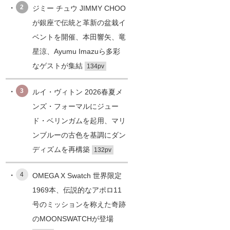
2
ジミー チュウ JIMMY CHOO
が銀座で伝統と革新の盆栽イ
ベントを開催、本田響矢、竜
星涼、Ayumu Imazuら多彩
なゲストが集結
134pv
3
ルイ・ヴィトン 2026春夏メ
ンズ・フォーマルにジュー
ド・ベリンガムを起用、マリ
ンブルーの古色を基調にダン
ディズムを再構築
132pv
4
OMEGA X Swatch 世界限定
1969本、伝説的なアポロ11
号のミッションを称えた奇跡
のMOONSWATCHが登場