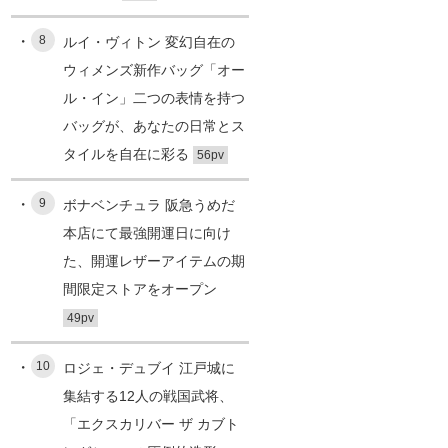
8
ルイ・ヴィトン 変幻自在の
ウィメンズ新作バッグ「オー
ル・イン」二つの表情を持つ
バッグが、あなたの日常とス
タイルを自在に彩る
56pv
9
ボナベンチュラ 阪急うめだ
本店にて最強開運日に向け
た、開運レザーアイテムの期
間限定ストアをオープン
49pv
10
ロジェ・デュブイ 江戸城に
集結する12人の戦国武将、
「エクスカリバー ザ カブト