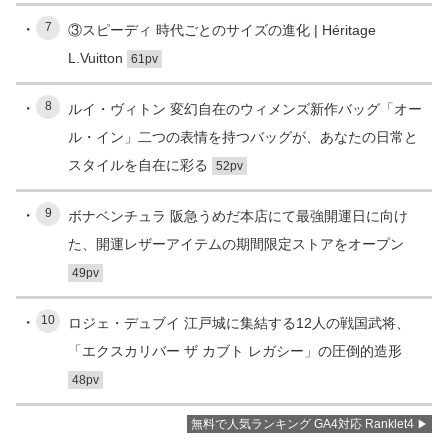
7
③スピーディ 時代ごとのサイズの進化 | Héritage
L.Vuitton
61pv
8
ルイ・ヴィトン 変幻自在のウィメンズ新作バッグ「オー
ル・イン」二つの表情を持つバッグが、あなたの日常と
スタイルを自在に彩る
52pv
9
ボナベンチュラ 阪急うめだ本店にて最強開運日に向け
た、開運レザーアイテムの期間限定ストアをオープン
49pv
10
ロジェ・デュブイ 江戸城に集結する12人の戦国武将、
「エクスカリバー ザ カブト レガシー」の圧倒的造形
48pv
無料で人気ランキング GA4対応 Ranklet4