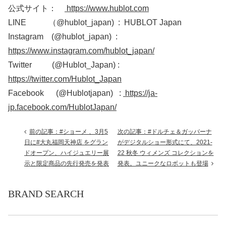
公式サイト：
https://www.hublot.com
LINE （@hublot_japan) : HUBLOT Japan
Instagram (@hublot_japan) :
https://www.instagram.com/hublot_japan/
Twitter (@Hublot_Japan) :
https://twitter.com/Hublot_Japan
Facebook (@Hublotjapan) :
https://ja-
jp.facebook.com/HublotJapan/
前の記事：#ショーメ 、3月5
次の記事：#ドルチェ＆ガッバーナ
日に#大丸福岡天神店 をグラン
がデジタルショー形式にて、2021-
ドオープン、ハイジュエリー展
22 秋冬 ウィメンズ コレクションを
示と限定商品の先行発売を発表
発表。ユニークなロボットも登場
BRAND SEARCH