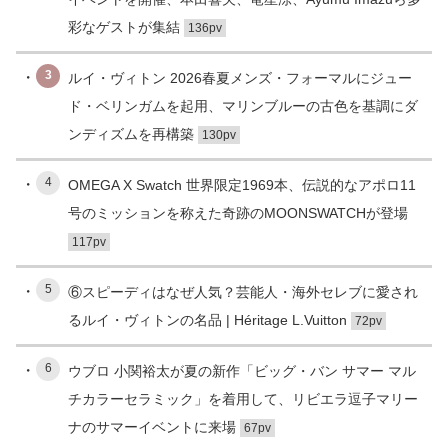
彩なゲストが集結
136pv
3
ルイ・ヴィトン 2026春夏メンズ・フォーマルにジュー
ド・ベリンガムを起用、マリンブルーの古色を基調にダ
ンディズムを再構築
130pv
4
OMEGA X Swatch 世界限定1969本、伝説的なアポロ11
号のミッションを称えた奇跡のMOONSWATCHが登場
117pv
5
⑥スピーディはなぜ人気？芸能人・海外セレブに愛され
るルイ・ヴィトンの名品 | Héritage L.Vuitton
72pv
6
ウブロ 小関裕太が夏の新作「ビッグ・バン サマー マル
チカラーセラミック」を着用して、リビエラ逗子マリー
ナのサマーイベントに来場
67pv