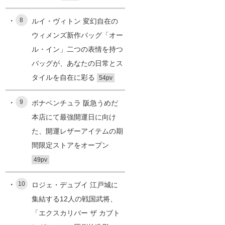
8
ルイ・ヴィトン 変幻自在の
ウィメンズ新作バッグ「オー
ル・イン」二つの表情を持つ
バッグが、あなたの日常とス
タイルを自在に彩る
54pv
9
ボナベンチュラ 阪急うめだ
本店にて最強開運日に向け
た、開運レザーアイテムの期
間限定ストアをオープン
49pv
10
ロジェ・デュブイ 江戸城に
集結する12人の戦国武将、
「エクスカリバー ザ カブト