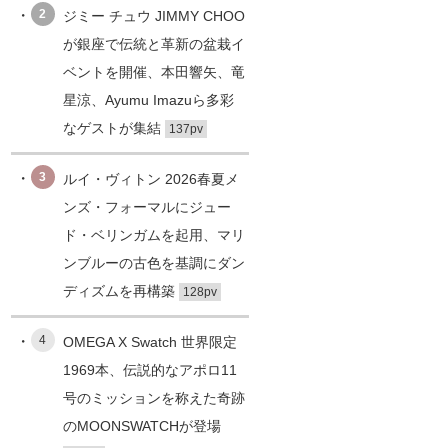
2
ジミー チュウ JIMMY CHOO
が銀座で伝統と革新の盆栽イ
ベントを開催、本田響矢、竜
星涼、Ayumu Imazuら多彩
なゲストが集結
137pv
3
ルイ・ヴィトン 2026春夏メ
ンズ・フォーマルにジュー
ド・ベリンガムを起用、マリ
ンブルーの古色を基調にダン
ディズムを再構築
128pv
4
OMEGA X Swatch 世界限定
1969本、伝説的なアポロ11
号のミッションを称えた奇跡
のMOONSWATCHが登場