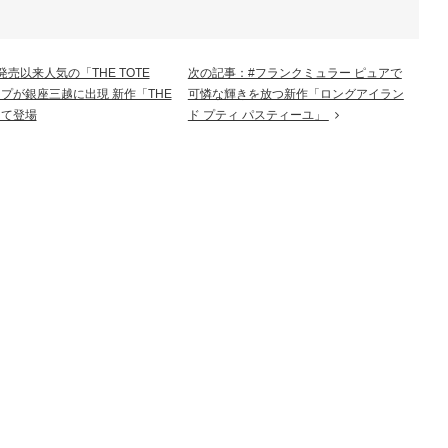
売以来人気の「THE TOTE
次の記事：#フランクミュラー ピュアで
プが銀座三越に出現 新作「THE
可憐な輝きを放つ新作「ロングアイラン
して登場
ド プティ パスティーユ」