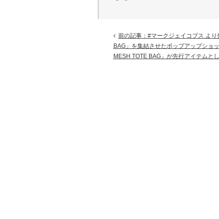
前の記事：#マークジェイコブス より発
BAG」を集結させたポップアップショッ
MESH TOTE BAG」が先行アイテムと