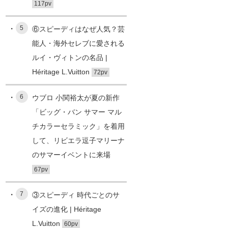
117pv
5
⑥スピーディはなぜ人気？芸
能人・海外セレブに愛される
ルイ・ヴィトンの名品 |
Héritage L.Vuitton
72pv
6
ウブロ 小関裕太が夏の新作
「ビッグ・バン サマー マル
チカラーセラミック」を着用
して、リビエラ逗子マリーナ
のサマーイベントに来場
67pv
7
③スピーディ 時代ごとのサ
イズの進化 | Héritage
L.Vuitton
60pv