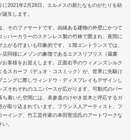
に2021年2月28日、エルメスの新たなものがたりを紡
が誕生します。
は、そのファサードです。由緒ある建物の外壁にかつて
コッパーカラーのステンレス製の竹林で囲まれ、夜間に
び上がる佇まいも印象的です。１階エントランスでは、
レ店同様にメゾンの象徴であるエクスリブリス（蔵書
がお客様をお迎えします。正面右手のウィメンズシルク
よるスカーフ《デュオ・コスミック》が、世界に先駆け
プニングに際しウィンドウ・ディスプレイもデザインし
ンズそれぞれのユニバースが広がります。可動式のパー
落ち着いた空間には、表参道のけやき並木と呼応するガ
然が取り込まれています。フランス人アーティスト、フ
ローイング、竹工芸作家の本田聖流氏のアートワークな
さい。