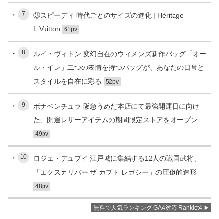
7
③スピーディ 時代ごとのサイズの進化 | Héritage
L.Vuitton
61pv
8
ルイ・ヴィトン 変幻自在のウィメンズ新作バッグ「オー
ル・イン」二つの表情を持つバッグが、あなたの日常と
スタイルを自在に彩る
52pv
9
ボナベンチュラ 阪急うめだ本店にて最強開運日に向け
た、開運レザーアイテムの期間限定ストアをオープン
49pv
10
ロジェ・デュブイ 江戸城に集結する12人の戦国武将、
「エクスカリバー ザ カブト レガシー」の圧倒的造形
48pv
無料で人気ランキング GA4対応 Ranklet4