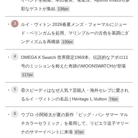
彩なゲストが集結
136pv
3
ルイ・ヴィトン 2026春夏メンズ・フォーマルにジュー
ド・ベリンガムを起用、マリンブルーの古色を基調にダ
ンディズムを再構築
130pv
4
OMEGA X Swatch 世界限定1969本、伝説的なアポロ11
号のミッションを称えた奇跡のMOONSWATCHが登場
117pv
5
⑥スピーディはなぜ人気？芸能人・海外セレブに愛され
るルイ・ヴィトンの名品 | Héritage L.Vuitton
74pv
6
ウブロ 小関裕太が夏の新作「ビッグ・バン サマー マル
チカラーセラミック」を着用して、リビエラ逗子マリー
ナのサマーイベントに来場
67pv