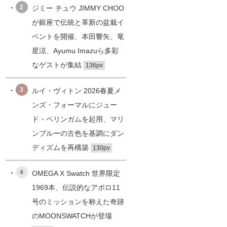
2
ジミー チュウ JIMMY CHOO
が銀座で伝統と革新の盆栽イ
ベントを開催、本田響矢、竜
星涼、Ayumu Imazuら多彩
なゲストが集結
136pv
3
ルイ・ヴィトン 2026春夏メ
ンズ・フォーマルにジュー
ド・ベリンガムを起用、マリ
ンブルーの古色を基調にダン
ディズムを再構築
130pv
4
OMEGA X Swatch 世界限定
1969本、伝説的なアポロ11
号のミッションを称えた奇跡
のMOONSWATCHが登場