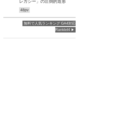
レガシー」の圧倒的造形
48pv
無料で人気ランキング GA4対応
Ranklet4