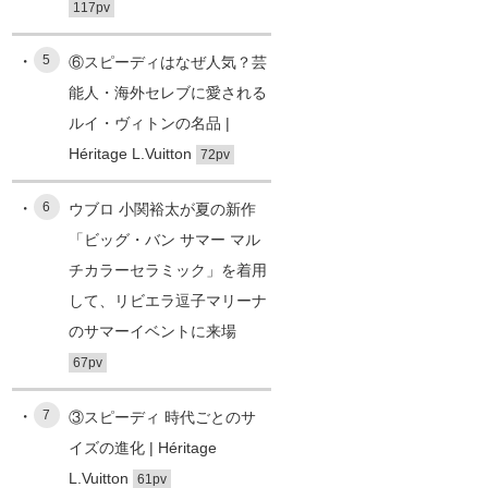
117pv
5
⑥スピーディはなぜ人気？芸
能人・海外セレブに愛される
ルイ・ヴィトンの名品 |
Héritage L.Vuitton
72pv
6
ウブロ 小関裕太が夏の新作
「ビッグ・バン サマー マル
チカラーセラミック」を着用
して、リビエラ逗子マリーナ
のサマーイベントに来場
67pv
7
③スピーディ 時代ごとのサ
イズの進化 | Héritage
L.Vuitton
61pv