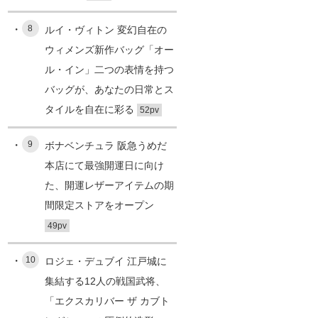
8
ルイ・ヴィトン 変幻自在の
ウィメンズ新作バッグ「オー
ル・イン」二つの表情を持つ
バッグが、あなたの日常とス
タイルを自在に彩る
52pv
9
ボナベンチュラ 阪急うめだ
本店にて最強開運日に向け
た、開運レザーアイテムの期
間限定ストアをオープン
49pv
10
ロジェ・デュブイ 江戸城に
集結する12人の戦国武将、
「エクスカリバー ザ カブト