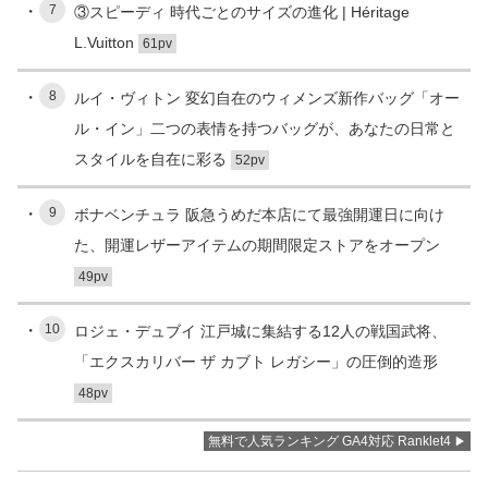
7
③スピーディ 時代ごとのサイズの進化 | Héritage
L.Vuitton
61pv
8
ルイ・ヴィトン 変幻自在のウィメンズ新作バッグ「オー
ル・イン」二つの表情を持つバッグが、あなたの日常と
スタイルを自在に彩る
52pv
9
ボナベンチュラ 阪急うめだ本店にて最強開運日に向け
た、開運レザーアイテムの期間限定ストアをオープン
49pv
10
ロジェ・デュブイ 江戸城に集結する12人の戦国武将、
「エクスカリバー ザ カブト レガシー」の圧倒的造形
48pv
無料で人気ランキング GA4対応 Ranklet4