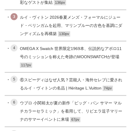
彩なゲストが集結
136pv
3
ルイ・ヴィトン 2026春夏メンズ・フォーマルにジュー
ド・ベリンガムを起用、マリンブルーの古色を基調にダ
ンディズムを再構築
130pv
4
OMEGA X Swatch 世界限定1969本、伝説的なアポロ11
号のミッションを称えた奇跡のMOONSWATCHが登場
117pv
5
⑥スピーディはなぜ人気？芸能人・海外セレブに愛され
るルイ・ヴィトンの名品 | Héritage L.Vuitton
74pv
6
ウブロ 小関裕太が夏の新作「ビッグ・バン サマー マル
チカラーセラミック」を着用して、リビエラ逗子マリー
ナのサマーイベントに来場
67pv