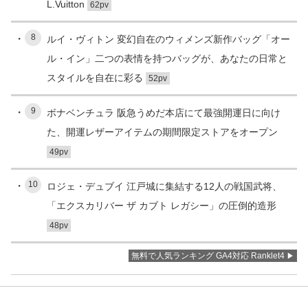
L.Vuitton
62pv
8
ルイ・ヴィトン 変幻自在のウィメンズ新作バッグ「オー
ル・イン」二つの表情を持つバッグが、あなたの日常と
スタイルを自在に彩る
52pv
9
ボナベンチュラ 阪急うめだ本店にて最強開運日に向け
た、開運レザーアイテムの期間限定ストアをオープン
49pv
10
ロジェ・デュブイ 江戸城に集結する12人の戦国武将、
「エクスカリバー ザ カブト レガシー」の圧倒的造形
48pv
無料で人気ランキング GA4対応 Ranklet4