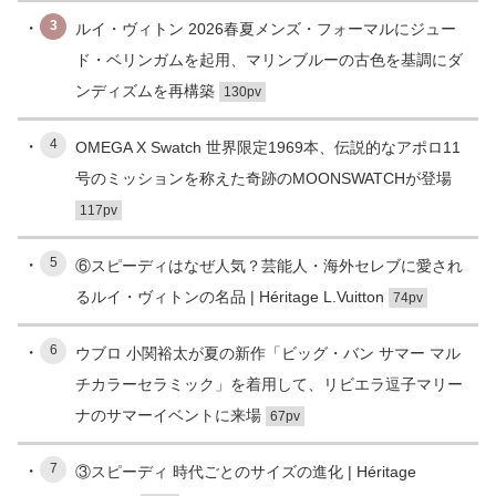
3
ルイ・ヴィトン 2026春夏メンズ・フォーマルにジュー
ド・ベリンガムを起用、マリンブルーの古色を基調にダ
ンディズムを再構築
130pv
4
OMEGA X Swatch 世界限定1969本、伝説的なアポロ11
号のミッションを称えた奇跡のMOONSWATCHが登場
117pv
5
⑥スピーディはなぜ人気？芸能人・海外セレブに愛され
るルイ・ヴィトンの名品 | Héritage L.Vuitton
74pv
6
ウブロ 小関裕太が夏の新作「ビッグ・バン サマー マル
チカラーセラミック」を着用して、リビエラ逗子マリー
ナのサマーイベントに来場
67pv
7
③スピーディ 時代ごとのサイズの進化 | Héritage