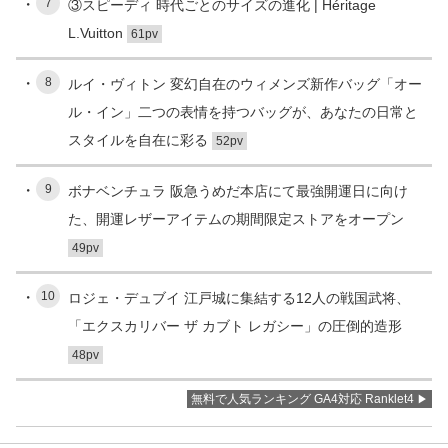
7
③スピーディ 時代ごとのサイズの進化 | Héritage
L.Vuitton
61pv
8
ルイ・ヴィトン 変幻自在のウィメンズ新作バッグ「オー
ル・イン」二つの表情を持つバッグが、あなたの日常と
スタイルを自在に彩る
52pv
9
ボナベンチュラ 阪急うめだ本店にて最強開運日に向け
た、開運レザーアイテムの期間限定ストアをオープン
49pv
10
ロジェ・デュブイ 江戸城に集結する12人の戦国武将、
「エクスカリバー ザ カブト レガシー」の圧倒的造形
48pv
無料で人気ランキング GA4対応 Ranklet4