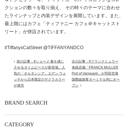
クションの数々を取り揃え、 その時々のテーマに合わせ
たラインナップと内装デザインを展開しています。また、
最上階にはカフェ「ティファニー カフェ＠キャットスト
リート」が併設されています。
#TiffanyxCatStreet @TIFFANYANDCO
前の記事：#ショーメ 春を感じ
次の記事：#フランクミュラー
させるタイムピースが新登場。人
免税店舗「FRANCK MULLER
気の「オルタンシア」エデン ウォ
Port of Vanguard」が羽田空港
ッチから日本限定のサクラカラー
国際線旅客ターミナル内にオー
が発売
プン
BRAND SEARCH
CATEGORY