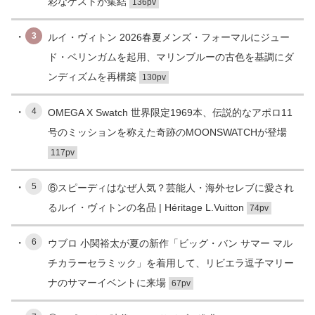
彩なゲストが集結
136pv
3
ルイ・ヴィトン 2026春夏メンズ・フォーマルにジュー
ド・ベリンガムを起用、マリンブルーの古色を基調にダ
ンディズムを再構築
130pv
4
OMEGA X Swatch 世界限定1969本、伝説的なアポロ11
号のミッションを称えた奇跡のMOONSWATCHが登場
117pv
5
⑥スピーディはなぜ人気？芸能人・海外セレブに愛され
るルイ・ヴィトンの名品 | Héritage L.Vuitton
74pv
6
ウブロ 小関裕太が夏の新作「ビッグ・バン サマー マル
チカラーセラミック」を着用して、リビエラ逗子マリー
ナのサマーイベントに来場
67pv