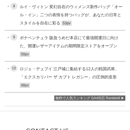
8
ルイ・ヴィトン 変幻自在のウィメンズ新作バッグ「オー
ル・イン」二つの表情を持つバッグが、あなたの日常と
スタイルを自在に彩る
53pv
9
ボナベンチュラ 阪急うめだ本店にて最強開運日に向け
た、開運レザーアイテムの期間限定ストアをオープン
50pv
10
ロジェ・デュブイ 江戸城に集結する12人の戦国武将、
「エクスカリバー ザ カブト レガシー」の圧倒的造形
48pv
無料で人気ランキング GA4対応 Ranklet4