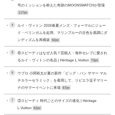
号のミッションを称えた奇跡のMOONSWATCHが登場
117pv
4
ルイ・ヴィトン 2026春夏メンズ・フォーマルにジュー
ド・ベリンガムを起用、マリンブルーの古色を基調にダ
ンディズムを再構築
92pv
5
⑥スピーディはなぜ人気？芸能人・海外セレブに愛され
るルイ・ヴィトンの名品 | Héritage L.Vuitton
73pv
6
ウブロ 小関裕太が夏の新作「ビッグ・バン サマー マル
チカラーセラミック」を着用して、リビエラ逗子マリー
ナのサマーイベントに来場
67pv
7
③スピーディ 時代ごとのサイズの進化 | Héritage
L.Vuitton
62pv