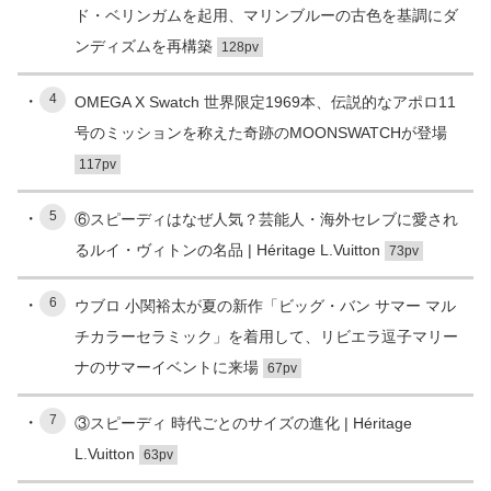
ド・ベリンガムを起用、マリンブルーの古色を基調にダ
ンディズムを再構築
128pv
4
OMEGA X Swatch 世界限定1969本、伝説的なアポロ11
号のミッションを称えた奇跡のMOONSWATCHが登場
117pv
5
⑥スピーディはなぜ人気？芸能人・海外セレブに愛され
るルイ・ヴィトンの名品 | Héritage L.Vuitton
73pv
6
ウブロ 小関裕太が夏の新作「ビッグ・バン サマー マル
チカラーセラミック」を着用して、リビエラ逗子マリー
ナのサマーイベントに来場
67pv
7
③スピーディ 時代ごとのサイズの進化 | Héritage
L.Vuitton
63pv