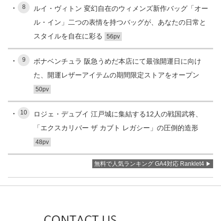
8
ルイ・ヴィトン 変幻自在のウィメンズ新作バッグ「オー
ル・イン」二つの表情を持つバッグが、あなたの日常と
スタイルを自在に彩る
56pv
9
ボナベンチュラ 阪急うめだ本店にて最強開運日に向け
た、開運レザーアイテムの期間限定ストアをオープン
50pv
10
ロジェ・デュブイ 江戸城に集結する12人の戦国武将、
「エクスカリバー ザ カブト レガシー」の圧倒的造形
48pv
無料で人気ランキング GA4対応 Ranklet4