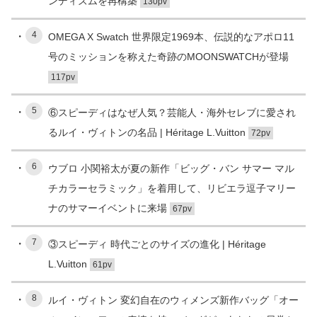
ンディズムを再構築
130pv
4
OMEGA X Swatch 世界限定1969本、伝説的なアポロ11
号のミッションを称えた奇跡のMOONSWATCHが登場
117pv
5
⑥スピーディはなぜ人気？芸能人・海外セレブに愛され
るルイ・ヴィトンの名品 | Héritage L.Vuitton
72pv
6
ウブロ 小関裕太が夏の新作「ビッグ・バン サマー マル
チカラーセラミック」を着用して、リビエラ逗子マリー
ナのサマーイベントに来場
67pv
7
③スピーディ 時代ごとのサイズの進化 | Héritage
L.Vuitton
61pv
8
ルイ・ヴィトン 変幻自在のウィメンズ新作バッグ「オー