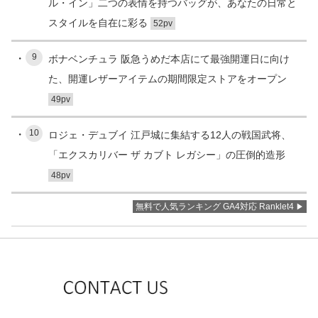
ル・イン」二つの表情を持つバッグが、あなたの日常と
スタイルを自在に彩る
52pv
9
ボナベンチュラ 阪急うめだ本店にて最強開運日に向け
た、開運レザーアイテムの期間限定ストアをオープン
49pv
10
ロジェ・デュブイ 江戸城に集結する12人の戦国武将、
「エクスカリバー ザ カブト レガシー」の圧倒的造形
48pv
無料で人気ランキング GA4対応 Ranklet4